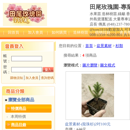
田尾玫瑰園-專
水果苗.造林樹苗.綠籬.
外島貨運配送.大量專車送達
店長˙傳真:(048) 237-780 
@tom1818(歡迎加入
| 回首頁
| 加入會員
| 如何購買
| 造林樹苗
| 植物目錄
| 會員
008-1359--0200-801 共
您目前的位置：
首頁
>
盆景素材
>
杉類
搜尋結果：
4
項商品
帳
號：
瀏覽模式：
圖片瀏覽
|
圖文模式
密
碼：
│
│
購物須知
加入會員
查詢密碼
瀏覽全部商品
■
特價商品
本周特價
‧
盆景素材-(龍珠杉)2吋100元
商品目錄
市價：
120
元