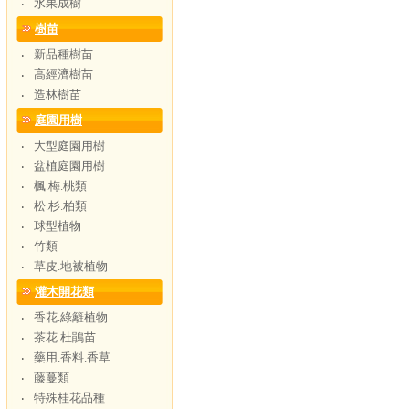
水果成樹
‧
樹苗
新品種樹苗
‧
高經濟樹苗
‧
造林樹苗
‧
庭園用樹
大型庭園用樹
‧
盆植庭園用樹
‧
楓.梅.桃類
‧
松.杉.柏類
‧
球型植物
‧
竹類
‧
草皮.地被植物
‧
灌木開花類
香花.綠籬植物
‧
茶花.杜鵑苗
‧
藥用.香料.香草
‧
藤蔓類
‧
特殊桂花品種
‧