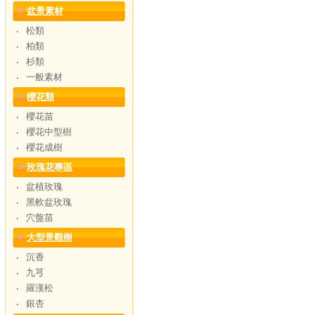
盆景素材
松類
‧
柏類
‧
杉類
‧
一般素材
‧
櫻花類
櫻花苗
‧
櫻花中型樹
‧
櫻花成樹
‧
玫瑰花專區
盆植玫瑰
‧
黑軟盆玫瑰
‧
穴盤苗
‧
大型景觀樹
沉香
‧
九芎
‧
羅漢松
‧
銀杏
‧