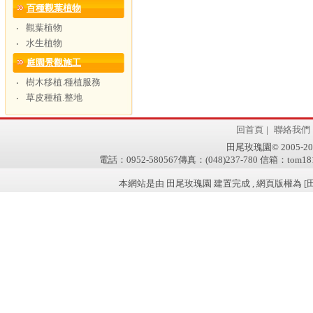
百種觀葉植物
觀葉植物
‧
水生植物
‧
庭園景觀施工
樹木移植.種植服務
‧
草皮種植.整地
‧
回首頁
|
聯絡我們
田尾玫瑰園© 2005-2011 w
電話：0952-580567傳真：(048)237-780 信箱：tom181
本網站是由 田尾玫瑰園 建置完成 , 網頁版權為