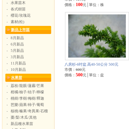
水果苗木
‧
100
價格：
元│單位：株
各式樹苗
‧
櫻花/玫瑰花
‧
素材(松)
‧
新品上市區
8月新品
‧
6月新品
‧
5月新品
‧
3月新品
‧
11月新品
‧
八房杉-6吋盆.高40-50公分 500元
10月新品
市價：
600
元
‧
500
價格：
元│單位：盆
水果苗
荔枝/龍眼/蓮霧/芒果
‧
柑橘/柚子/桔子/檸檬
‧
桃樹/李樹/梅樹/釋迦
‧
芭樂/蘋果/柿子/葡萄
‧
核桃/榛果/奇異果/石榴
‧
棗/梨/木瓜/其他
‧
新品種水果苗
‧