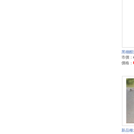
黑穗醋栗
市價：
價格：
新品種