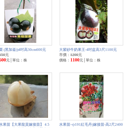
 (黑加崙))4吋高30cm600元
大紫砂牛奶果王-4吋盆高3尺1100元
650
元
市價：
1200
元
600
1100
元│單位：株
價格：
元│單位：株
水果苗【大果龍貢嫁接苗】 4.5
水果苗--(r191紅毛丹)嫁接苗-高2尺2400