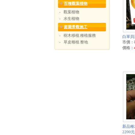
百種觀葉植物
觀葉植物
‧
水生植物
‧
庭園景觀施工
樹木移植.種植服務
‧
白單貝
草皮種植.整地
市價：
‧
價格：
新品種
220