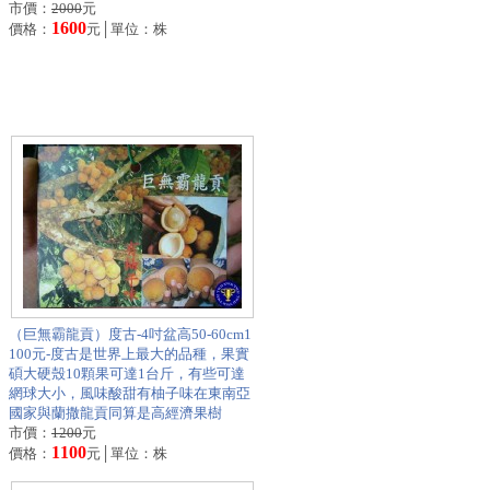
市價：
2000
元
1600
價格：
元│單位：株
（巨無霸龍貢）度古-4吋盆高50-60cm1
100元-度古是世界上最大的品種，果實
碩大硬殼10顆果可達1台斤，有些可達
網球大小，風味酸甜有柚子味在東南亞
國家與蘭撒龍貢同算是高經濟果樹
市價：
1200
元
1100
價格：
元│單位：株