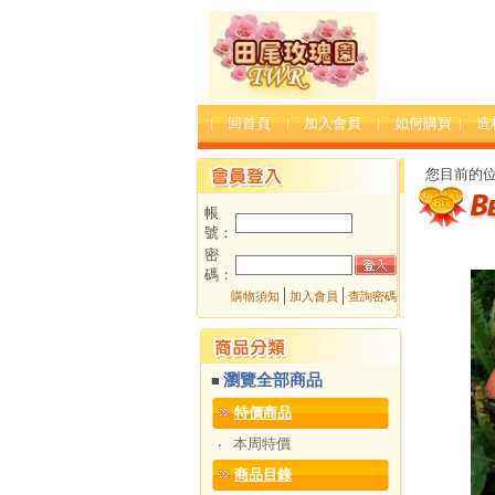
| 回首頁
| 加入會員
| 如何購買
| 
您目前的
帳
號：
密
碼：
│
│
購物須知
加入會員
查詢密碼
瀏覽全部商品
■
特價商品
本周特價
‧
商品目錄