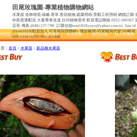
田尾玫瑰園-專業植物購物網站
水果苗.造林樹苗.綠籬.香草.香花植物.庭園用樹.景觀工程用樹.網路訂購.
外島貨運配送.大量專車送達.任何植物需求.歡迎電話聯絡 0952-580567 
店長˙傳真:(048) 237-780 ˙訂購信箱tom1818yoyo@yahoo.com.tw ˙line id 
@tom1818(歡迎加入.可直接與我聯絡) ˙匯款帳號-田尾郵局代號700帳號
造林樹苗
| 植物目錄
| 會員專區
| 常見問題
| 留言討論
| 加入供應商
008-1359--0200-801 共14碼
位置：
首頁
>
水果苗
>
新品種水果苗