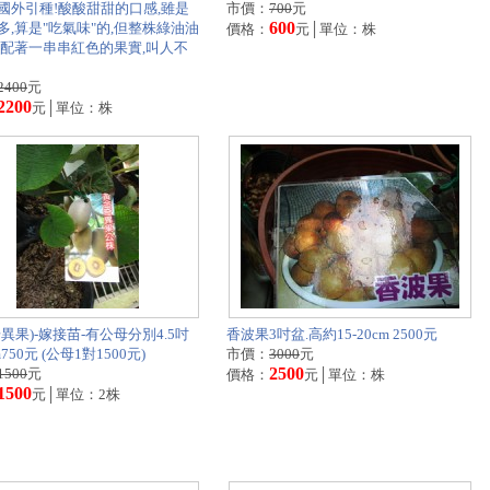
國外引種!酸酸甜甜的口感,雖是
市價：
700
元
600
多,算是"吃氣味"的,但整株綠油油
價格：
元│單位：株
搭配著一串串紅色的果實,叫人不
2400
元
2200
元│單位：株
異果)-嫁接苗-有公母分別4.5吋
香波果3吋盆.高約15-20cm 2500元
750元 (公母1對1500元)
市價：
3000
元
2500
1500
元
價格：
元│單位：株
1500
元│單位：2株