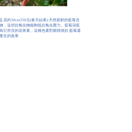
.高約30cm350元(春天結果)-天然新鮮的藍莓含
物，這些抗氧化物能夠抵抗氧化壓力。藍莓深藍
為它所含的花青素，這種色素對眼睛很好.藍莓還
產生的效果