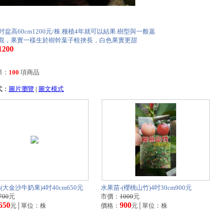
6吋盆高60cm1200元/株.種植4年就可以結果.樹型與一般嘉
觀，果實一樣生於樹幹葉子較挾長，白色果實更甜
1200
果：
100
項商品
式：
圖片瀏覽
|
圖文模式
(大金沙牛奶果)4吋40cm650元
水果苗-(櫻桃山竹)4吋30cm900元
700
元
市價：
1000
元
650
900
元│單位：株
價格：
元│單位：株