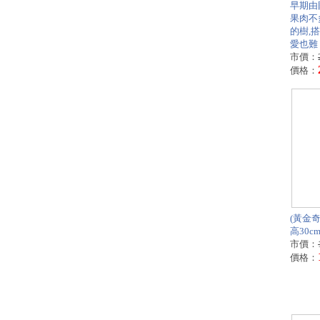
早期由
果肉不
的樹,
愛也難
市價：
價格：
(黃金奇
高30cm
市價：
價格：