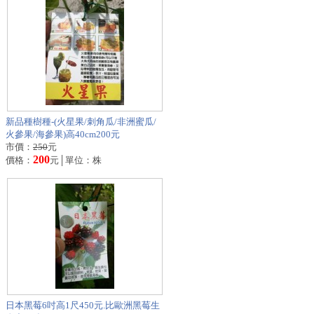
新品種樹種-(火星果/刺角瓜/非洲蜜瓜/
火參果/海參果)高40cm200元
市價：
250
元
200
價格：
元│單位：株
日本黑莓6吋高1尺450元.比歐洲黑莓生