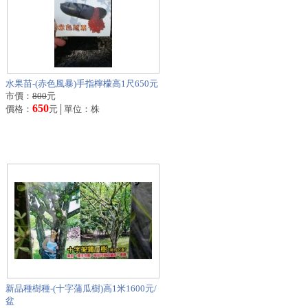
水果苗-(赤色風暴)手指檸檬高1尺650元
市價：
800
元
650
價格：
元│單位：株
新品種樹種-(十字蒲瓜樹)高1米1600元/
盆