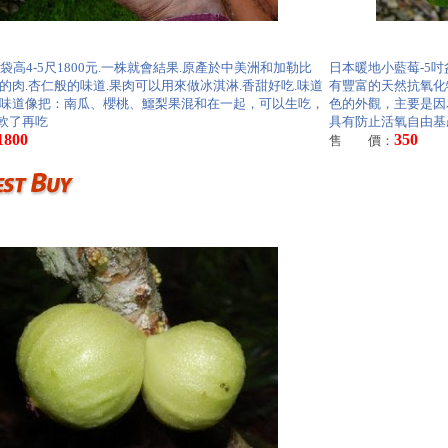
袋高4-5尺1800元.一株就會結果.原產於中美洲和加勒比
日本暖地小藍莓-5吋盆
色的肉.杏仁般的味道.果肉可以用來做冰淇淋.香甜好吃.味道
有豐富的天然抗氧化
.味道像把：南瓜、櫻桃、鱷梨果混和在一起，可以生吃，
色的外觀，主要是因
軟了再吃
具有防止活氧自由基
1800
350
售 價：