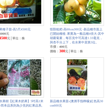
果種子苗-高5尺4500元
怪獸枇杷-高60cm300元 -新品種市面上
5000
元
已開始種植 .果實為一般品種4倍大-其中
4500
胡蘿蔔素，每百克中可高達1.33毫克，
元│單位：株
與杏不分上下，在水果中居第3位。
市價：
400
元
300
價格：
元│單位：株
水果樹【紅果木奶果】5吋高1米
新品種水果苗-(澳洲手指檸檬)紅色高30
0元-而本品系則為少見的紅果品系,
cm600元