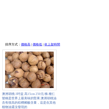
排序方式：
價格高
|
價格低
|
依上架時間
澳洲胡桃-3吋盆 高15cm 250元/株.種仁
號稱是世界上最美味的堅果.澳洲胡桃油
含有很高的棕櫚烯酸含量，這是在其他
植物油還沒發現的