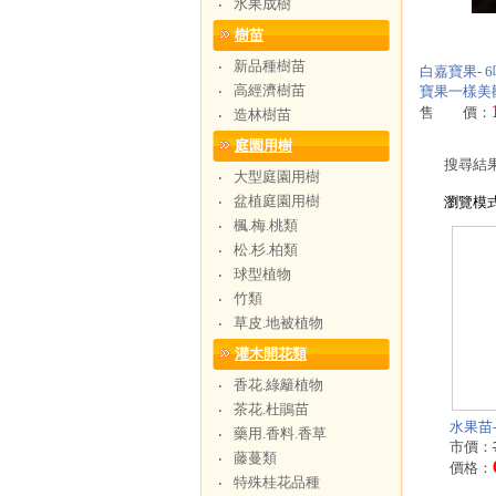
水果成樹
‧
樹苗
新品種樹苗
‧
白嘉寶果- 
高經濟樹苗
‧
寶果一樣美
售 價：
造林樹苗
‧
庭園用樹
搜尋結
大型庭園用樹
‧
盆植庭園用樹
‧
瀏覽模
楓.梅.桃類
‧
松.杉.柏類
‧
球型植物
‧
竹類
‧
草皮.地被植物
‧
灌木開花類
香花.綠籬植物
‧
茶花.杜鵑苗
‧
水果苗-
藥用.香料.香草
‧
市價：
藤蔓類
‧
價格：
特殊桂花品種
‧