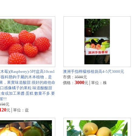
莓)(Raspberry)-5吋盆高10cm1
澳洲手指檸檬移植袋高4-5尺3000元
-薔薇科懸鉤子屬的木本植物，是
市價：
3500
元
3000
果，果實味道酸甜.很好的維他命
價格：
元│單位：株
.口感像橘子的果粒.味道酸酸甜
可生食或加工果醬.蛋糕 數量不多.要
!!!
150
元
120
元│單位：盆