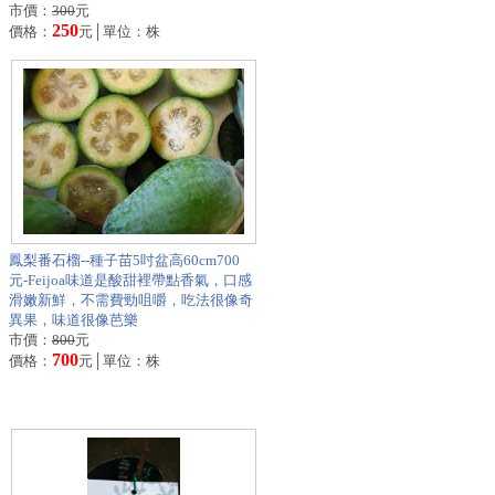
市價：
300
元
250
價格：
元│單位：株
鳳梨番石榴--種子苗5吋盆高60cm700
元-Feijoa味道是酸甜裡帶點香氣，口感
滑嫩新鮮，不需費勁咀嚼，吃法很像奇
異果，味道很像芭樂
市價：
800
元
700
價格：
元│單位：株