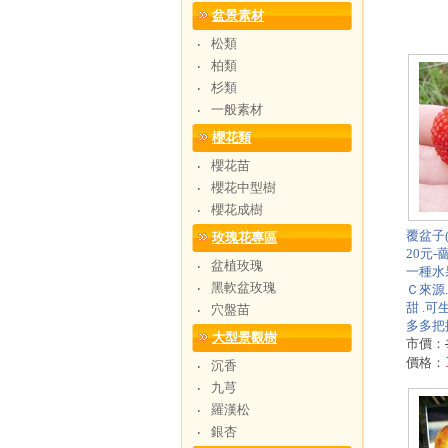
盆景素材
松類
‧
柏類
‧
杉類
‧
一般素材
‧
櫻花類
櫻花苗
‧
櫻花中型樹
‧
櫻花成樹
‧
覆盆子(木
玫瑰花專區
20元
盆植玫瑰
‧
一種水
黑軟盆玫瑰
‧
Ｃ來源
甜 .
穴盤苗
‧
多多把握
大型景觀樹
市價：
價格：
沉香
‧
九芎
‧
羅漢松
‧
銀杏
‧