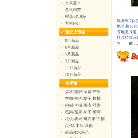
水果苗木
‧
各式樹苗
‧
櫻花/玫瑰花
‧
媽咪果-移植
素材(松)
‧
地區.橙紅
新品上市區
有地瓜味道
拌沙拉或等
8月新品
‧
售 價：
6月新品
‧
5月新品
‧
3月新品
‧
11月新品
‧
10月新品
‧
水果苗
荔枝/龍眼/蓮霧/芒果
‧
柑橘/柚子/桔子/檸檬
‧
桃樹/李樹/梅樹/釋迦
‧
芭樂/蘋果/柿子/葡萄
‧
核桃/榛果/奇異果/石榴
‧
棗/梨/木瓜/其他
‧
新品種水果苗
‧