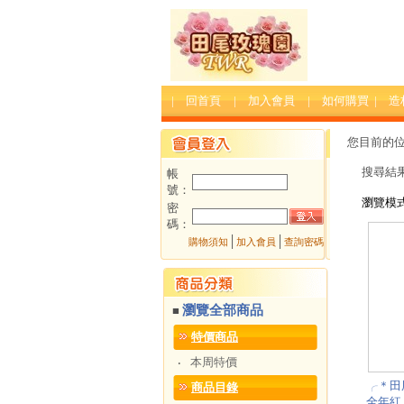
| 回首頁
| 加入會員
| 如何購買
| 
您目前的
搜尋結
帳
號：
瀏覽模
密
碼：
│
│
購物須知
加入會員
查詢密碼
瀏覽全部商品
■
特價商品
本周特價
‧
╭＊田
商品目錄
全年紅.