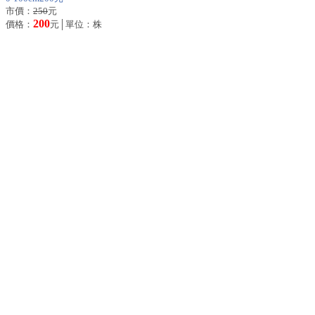
市價：
250
元
200
價格：
元│單位：株