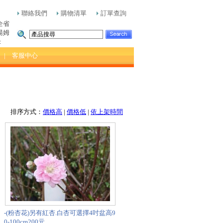
聯絡我們
購物清單
訂單查詢
全省
湯姆
:
| 客服中心
排序方式：
價格高
|
價格低
|
依上架時間
-(粉杏花)另有紅杏.白杏可選擇4吋盆高9
0-100cm200元