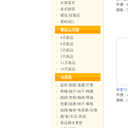
水果苗木
‧
市價：
各式樹苗
‧
價格：
櫻花/玫瑰花
‧
素材(松)
‧
新品上市區
8月新品
‧
6月新品
‧
5月新品
‧
3月新品
‧
11月新品
‧
10月新品
‧
水果苗
荔枝/龍眼/蓮霧/芒果
‧
加拿大
柑橘/柚子/桔子/檸檬
‧
市價：
桃樹/李樹/梅樹/釋迦
‧
價格：
芭樂/蘋果/柿子/葡萄
‧
核桃/榛果/奇異果/石榴
‧
棗/梨/木瓜/其他
‧
新品種水果苗
‧