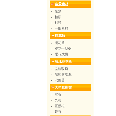
盆景素材
松類
‧
柏類
‧
杉類
‧
一般素材
‧
櫻花類
櫻花苗
‧
櫻花中型樹
‧
櫻花成樹
‧
玫瑰花專區
盆植玫瑰
‧
黑軟盆玫瑰
‧
穴盤苗
‧
大型景觀樹
沉香
‧
九芎
‧
羅漢松
‧
銀杏
‧