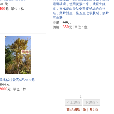
600
元
素遭破壞，使葉黃素出來，就產生紅
500
葉，青楓是由於幼樹幹皮呈綠色而得
元│單位：株
名，葉片對生，呈五至七掌狀裂，裂片
三角狀
市價：
400
元
350
價格：
元│單位：盆
黃楓移植袋高5尺2000元
2500
元
2000
元│單位：株
1
商品總數4筆 | 共1頁