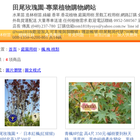
田尾玫瑰園-專業植物購物網站
水果苗.造林樹苗.綠籬.香草.香花植物.庭園用樹.景觀工程用樹.網路訂購.
外島貨運配送.大量專車送達.任何植物需求.歡迎電話聯絡 0952-580567 
店長˙傳真:(048) 237-780 ˙訂購信箱tom1818yoyo@yahoo.com.tw ˙line id 
@tom1818(歡迎加入.可直接與我聯絡) ˙匯款帳號-田尾郵局代號700帳號
造林樹苗
| 植物目錄
| 會員專區
| 常見問題
| 留言討論
| 加入供應商
008-1359--0200-801 共14碼
位置：
首頁
>
庭園用樹
>
楓.梅.桃類
果：
4
項商品
式：
圖片瀏覽
|
圖文模式
尾玫瑰園＊╯日本紅楓(紅猩猩)
青楓8吋盆 高4尺 350元-槭樹要到秋天
8吋盆高3尺500元
時，溫度低，葉肉組織產生變化，葉綠