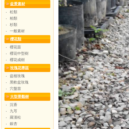
盆景素材
松類
‧
柏類
‧
杉類
‧
一般素材
‧
櫻花類
櫻花苗
‧
櫻花中型樹
‧
櫻花成樹
‧
玫瑰花專區
盆植玫瑰
‧
黑軟盆玫瑰
‧
穴盤苗
‧
大型景觀樹
沉香
‧
九芎
‧
羅漢松
‧
銀杏
‧