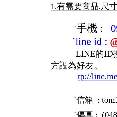
1.有需要商品.尺
手機 :
0
˙
˙
line id
:
@
LINE的ID搜
方設為好友。
tp://line.
˙信箱 : tom
˙傳真 : (048) 