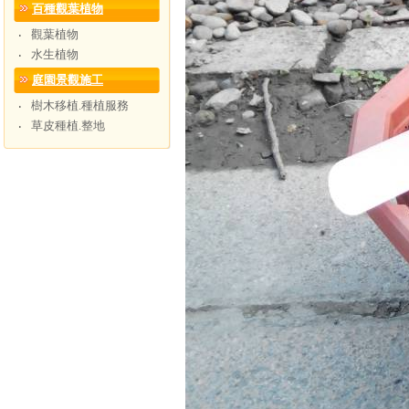
百種觀葉植物
觀葉植物
‧
水生植物
‧
庭園景觀施工
樹木移植.種植服務
‧
草皮種植.整地
‧