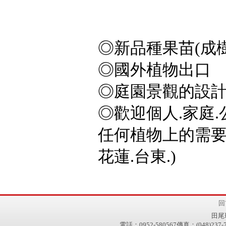
◎新品種果苗(成樹
◎國外植物出口
◎庭園景觀的設計
◎歡迎個人.家庭.
任何植物上的需要,
花蓮.台東.)
回
田尾玫瑰
電話：0952-580567傳真：(048)237-7