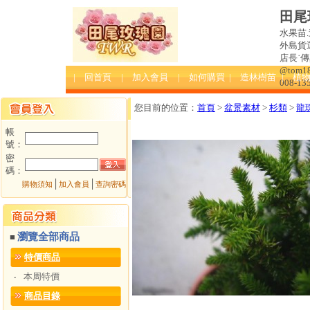
田尾
水果苗.
外島貨運
店長˙傳真:
@tom
| 回首頁
| 加入會員
| 如何購買
| 造林樹苗
| 植
008-13
您目前的位置：
首頁
>
盆景素材
>
杉類
>
龍珠
帳
號：
密
碼：
│
│
購物須知
加入會員
查詢密碼
瀏覽全部商品
■
特價商品
本周特價
‧
商品目錄