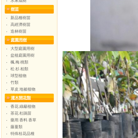
水果成樹
‧
樹苗
新品種樹苗
‧
高經濟樹苗
‧
造林樹苗
‧
庭園用樹
大型庭園用樹
‧
盆植庭園用樹
‧
楓.梅.桃類
‧
松.杉.柏類
‧
球型植物
‧
竹類
‧
草皮.地被植物
‧
灌木開花類
香花.綠籬植物
‧
茶花.杜鵑苗
‧
藥用.香料.香草
‧
藤蔓類
‧
特殊桂花品種
‧