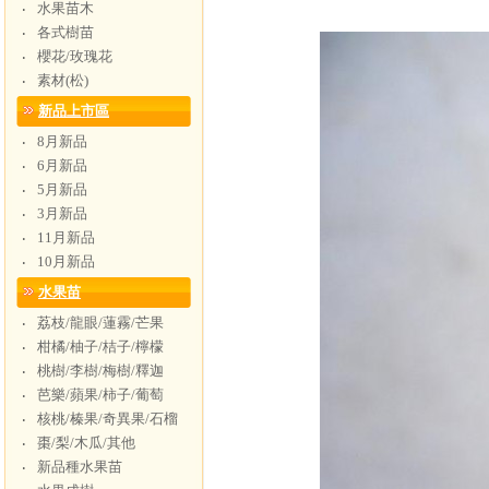
水果苗木
‧
各式樹苗
‧
櫻花/玫瑰花
‧
素材(松)
‧
新品上市區
8月新品
‧
6月新品
‧
5月新品
‧
3月新品
‧
11月新品
‧
10月新品
‧
水果苗
荔枝/龍眼/蓮霧/芒果
‧
柑橘/柚子/桔子/檸檬
‧
桃樹/李樹/梅樹/釋迦
‧
芭樂/蘋果/柿子/葡萄
‧
核桃/榛果/奇異果/石榴
‧
棗/梨/木瓜/其他
‧
新品種水果苗
‧