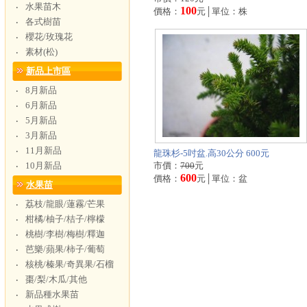
水果苗木
‧
100
價格：
元│單位：株
各式樹苗
‧
櫻花/玫瑰花
‧
素材(松)
‧
新品上市區
8月新品
‧
6月新品
‧
5月新品
‧
3月新品
‧
11月新品
‧
龍珠杉-5吋盆.高30公分 600元
10月新品
市價：
700
元
‧
600
價格：
元│單位：盆
水果苗
荔枝/龍眼/蓮霧/芒果
‧
柑橘/柚子/桔子/檸檬
‧
桃樹/李樹/梅樹/釋迦
‧
芭樂/蘋果/柿子/葡萄
‧
核桃/榛果/奇異果/石榴
‧
棗/梨/木瓜/其他
‧
新品種水果苗
‧