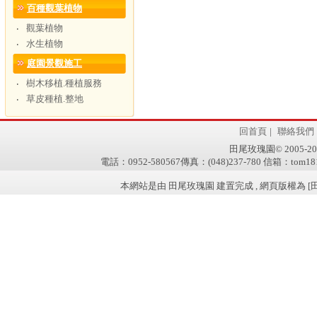
百種觀葉植物
觀葉植物
‧
水生植物
‧
庭園景觀施工
樹木移植.種植服務
‧
草皮種植.整地
‧
回首頁
|
聯絡我們
田尾玫瑰園© 2005-2011 w
電話：0952-580567傳真：(048)237-780 信箱：tom181
本網站是由 田尾玫瑰園 建置完成 , 網頁版權為