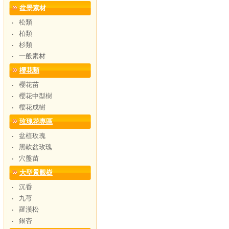
盆景素材
松類
‧
柏類
‧
杉類
‧
一般素材
‧
櫻花類
櫻花苗
‧
櫻花中型樹
‧
櫻花成樹
‧
玫瑰花專區
盆植玫瑰
‧
黑軟盆玫瑰
‧
穴盤苗
‧
大型景觀樹
沉香
‧
九芎
‧
羅漢松
‧
銀杏
‧