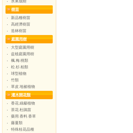
水果成樹
‧
樹苗
新品種樹苗
‧
高經濟樹苗
‧
造林樹苗
‧
庭園用樹
大型庭園用樹
‧
盆植庭園用樹
‧
楓.梅.桃類
‧
松.杉.柏類
‧
球型植物
‧
竹類
‧
草皮.地被植物
‧
灌木開花類
香花.綠籬植物
‧
茶花.杜鵑苗
‧
藥用.香料.香草
‧
藤蔓類
‧
特殊桂花品種
‧