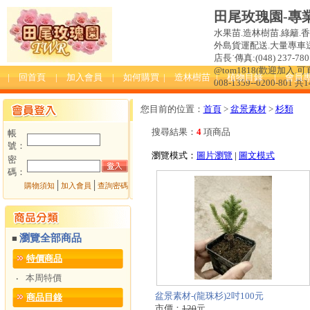
田尾玫瑰園-專
水果苗.造林樹苗.綠籬.
外島貨運配送.大量專車送達
店長˙傳真:(048) 237-780 
@tom1818(歡迎加入
| 回首頁
| 加入會員
| 如何購買
| 造林樹苗
| 植物目錄
| 會員
008-1359--0200-801 共
您目前的位置：
首頁
>
盆景素材
>
杉類
搜尋結果：
4
項商品
帳
號：
瀏覽模式：
圖片瀏覽
|
圖文模式
密
碼：
│
│
購物須知
加入會員
查詢密碼
瀏覽全部商品
■
特價商品
本周特價
‧
盆景素材-(龍珠杉)2吋100元
商品目錄
市價：
120
元