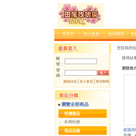
| 回首頁
| 加入會員
| 如何購買
| 
您目前的
搜尋結
帳
號：
瀏覽模
密
碼：
│
│
購物須知
加入會員
查詢密碼
瀏覽全部商品
■
特價商品
本周特價
‧
庭園用樹
商品目錄
市價：