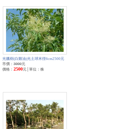
光臘樹(白雞油)光土球米徑6cm2500元
市價：
3000
元
2500
價格：
元│單位：株