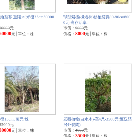
(茄苳.重陽木)米徑35cm50000
球型紫檀(楓港柿)移植袋寬80-90cm800
0元-高存活率.
60000
元
市價：
9000
元
50000
8000
元│單位：株
價格：
元│單位：株
徑15cm3萬元/株
景觀植物(白水木)-高4尺-3500元(運送請
35000
元
另外發問)
30000
市價：
4000
元
元│單位：株
3500
價格：
元│單位：株