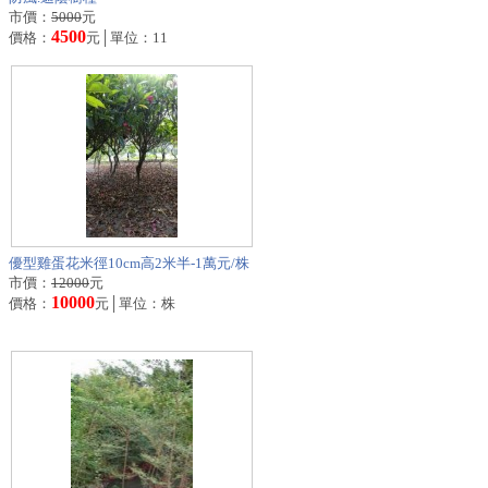
市價：
5000
元
4500
價格：
元│單位：11
優型雞蛋花米徑10cm高2米半-1萬元/株
市價：
12000
元
10000
價格：
元│單位：株