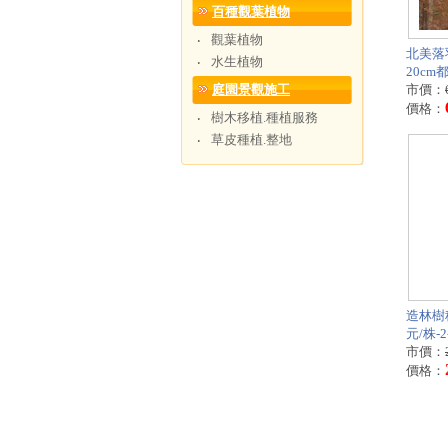
百種觀葉植物
觀葉植物
‧
北美落羽
水生植物
‧
20cm
庭園景觀施工
市價：
價格：
樹木移植.種植服務
‧
草皮種植.整地
‧
造林樹種
元/株-
市價：
價格：