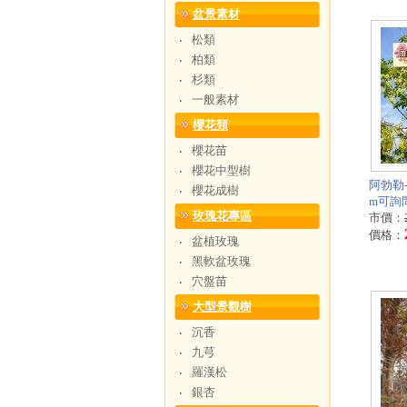
盆景素材
松類
‧
柏類
‧
杉類
‧
一般素材
‧
櫻花類
櫻花苗
‧
櫻花中型樹
‧
阿勃勒-
櫻花成樹
‧
m可詢
玫瑰花專區
市價：
價格：
盆植玫瑰
‧
黑軟盆玫瑰
‧
穴盤苗
‧
大型景觀樹
沉香
‧
九芎
‧
羅漢松
‧
銀杏
‧