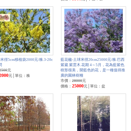
米徑5cm移植袋2000元/株.3-20c
藍花楹-土球米徑20cm25000元/株.巴西
問
紫葳.紫雲木.花期 4～5月，花為藍紫色.
2500
元
樹形很美，開藍色的花，是一種值得推
2000
廣的園林樹種
元│單位：株
市價：
28000
元
25000
價格：
元│單位：盆