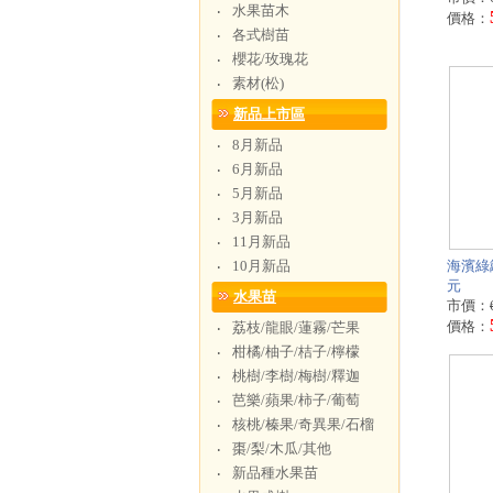
水果苗木
‧
價格：
各式樹苗
‧
櫻花/玫瑰花
‧
素材(松)
‧
新品上市區
8月新品
‧
6月新品
‧
5月新品
‧
3月新品
‧
11月新品
‧
10月新品
海濱綠籬
‧
元
水果苗
市價：
價格：
荔枝/龍眼/蓮霧/芒果
‧
柑橘/柚子/桔子/檸檬
‧
桃樹/李樹/梅樹/釋迦
‧
芭樂/蘋果/柿子/葡萄
‧
核桃/榛果/奇異果/石榴
‧
棗/梨/木瓜/其他
‧
新品種水果苗
‧