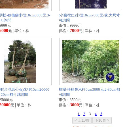
松-移植袋米徑10cm6000元.3-
(小葉欖仁)米徑10cm7000元/株.大尺寸
都可詢問
可詢問
6000
元
市價：
8000
元
6000
7000
元│單位：株
價格：
元│單位：株
(台灣烏心石)米徑15cm20000
樟樹-移植袋米徑6cm3000元.2-30cm都
2-20cm都可以詢問
可詢問
25000
元
市價：
3500
元
20000
3000
元│單位：株
價格：
元│單位：株
1
2
3
4
5