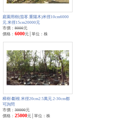
庭園用樹(茄苳.重陽木)米徑10cm6000
元.米徑15cm20000元
市價：
8000
元
6000
價格：
元│單位：株
樟樹-斷根.米徑20cm2.5萬元.2-30cm都
可詢問
市價：
30000
元
25000
價格：
元│單位：株