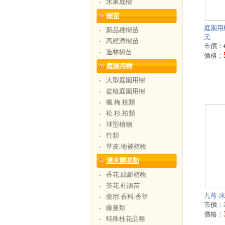
水果成樹
‧
樹苗
庭園用樹
新品種樹苗
‧
元
高經濟樹苗
‧
市價：
造林樹苗
‧
價格：
庭園用樹
大型庭園用樹
‧
盆植庭園用樹
‧
楓.梅.桃類
‧
松.杉.柏類
‧
球型植物
‧
竹類
‧
草皮.地被植物
‧
灌木開花類
香花.綠籬植物
‧
茶花.杜鵑苗
‧
九芎-米
藥用.香料.香草
‧
市價：
藤蔓類
‧
價格：
特殊桂花品種
‧