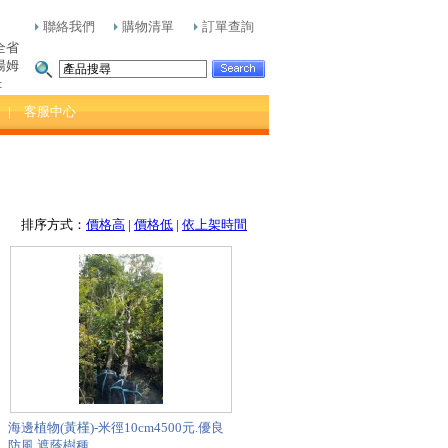
聯絡我們
購物清單
訂單查詢
全省
湯姆
:
| 客服中心
排序方式：
價格高
|
價格低
|
依上架時間
海邊植物(黃槿)-米徑10cm4500元.優良
防風.遮蔭樹種