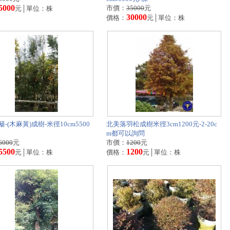
5000
市價：
35000
元
元│單位：株
30000
價格：
元│單位：株
-(木麻黃)成樹-米徑10cm5500
北美落羽松成樹米徑3cm1200元-2-20c
m都可以詢問
6000
元
市價：
1200
元
5500
1200
元│單位：株
價格：
元│單位：株