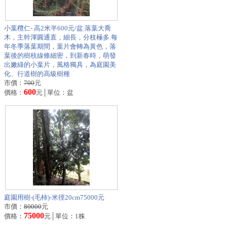
小葉欖仁-.高2米半600元/盆.落葉大喬
木，主幹渾圓通直，細長，分枝極多.每
年冬季落葉期間，葉片會轉為黃色，落
葉後的樹枝線條細密，到新春時，萌發
出嫩綠的小葉片，風格獨具，為庭園美
化、行道樹的高級樹種
市價：
700
元
600
價格：
元│單位：盆
庭園用樹-(毛柿)-米徑20cm75000元
市價：
80000
元
75000
價格：
元│單位：1株