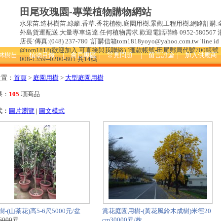
田尾玫瑰園-專業植物購物網站
水果苗.造林樹苗.綠籬.香草.香花植物.庭園用樹.景觀工程用樹.網路訂購.
外島貨運配送.大量專車送達.任何植物需求.歡迎電話聯絡 0952-580567 
店長˙傳真:(048) 237-780 ˙訂購信箱tom1818yoyo@yahoo.com.tw ˙line id 
@tom1818(歡迎加入.可直接與我聯絡) ˙匯款帳號-田尾郵局代號700帳號
造林樹苗
| 植物目錄
| 會員專區
| 常見問題
| 留言討論
| 加入供應商
008-1359--0200-801 共14碼
位置：
首頁
>
庭園用樹
>
大型庭園用樹
果：
105
項商品
式：
圖片瀏覽
|
圖文模式
-(山茶花)高5-6尺5000元/盆
賞花庭園用樹-(黃花風鈴木成樹)米徑20
6000
元
cm30000元/株