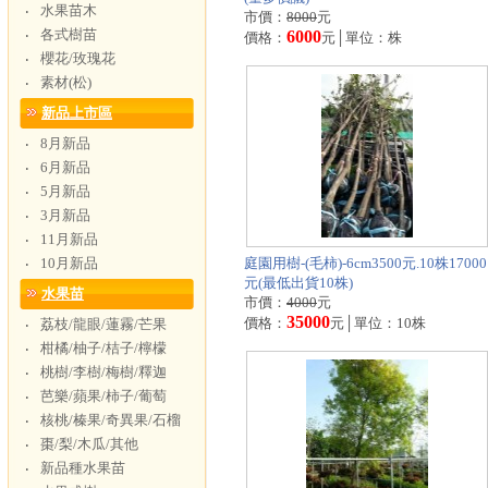
水果苗木
‧
市價：
8000
元
各式樹苗
‧
6000
價格：
元│單位：株
櫻花/玫瑰花
‧
素材(松)
‧
新品上市區
8月新品
‧
6月新品
‧
5月新品
‧
3月新品
‧
11月新品
‧
10月新品
庭園用樹-(毛柿)-6cm3500元.10株17000
‧
元(最低出貨10株)
水果苗
市價：
4000
元
35000
價格：
元│單位：10株
荔枝/龍眼/蓮霧/芒果
‧
柑橘/柚子/桔子/檸檬
‧
桃樹/李樹/梅樹/釋迦
‧
芭樂/蘋果/柿子/葡萄
‧
核桃/榛果/奇異果/石榴
‧
棗/梨/木瓜/其他
‧
新品種水果苗
‧