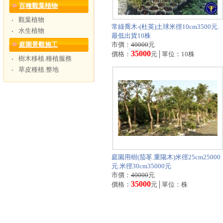
百種觀葉植物
觀葉植物
‧
常綠喬木-(杜英)土球米徑10cm3500元.
水生植物
‧
最低出貨10株
庭園景觀施工
市價：
40000
元
35000
價格：
元│單位：10株
樹木移植.種植服務
‧
草皮種植.整地
‧
庭園用樹(茄苳.重陽木)米徑25cm25000
元.米徑30cm35000元
市價：
40000
元
35000
價格：
元│單位：株