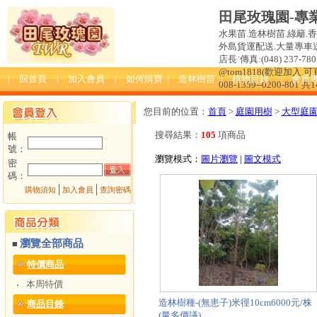
田尾玫瑰園-專
水果苗.造林樹苗.綠籬.
外島貨運配送.大量專車送達
店長˙傳真:(048) 237-780 
@tom1818(歡迎加入
| 回首頁
| 加入會員
| 如何購買
| 造林樹苗
| 植物目錄
| 會員
008-1359--0200-801 共
您目前的位置：
首頁
>
庭園用樹
>
大型庭
搜尋結果：
105
項商品
帳
號：
瀏覽模式：
圖片瀏覽
|
圖文模式
密
碼：
│
│
購物須知
加入會員
查詢密碼
瀏覽全部商品
■
特價商品
本周特價
‧
造林樹種-(無患子)米徑10cm6000元/株
商品目錄
(量多價議)