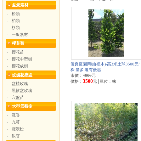
盆景素材
松類
‧
柏類
‧
杉類
‧
一般素材
‧
櫻花類
櫻花苗
‧
櫻花中型樹
‧
優良庭園用樹(福木)-高3米土球3500元/
櫻花成樹
‧
株.量多.還有優惠
玫瑰花專區
市價：
4000
元
3500
價格：
元│單位：株
盆植玫瑰
‧
黑軟盆玫瑰
‧
穴盤苗
‧
大型景觀樹
沉香
‧
九芎
‧
羅漢松
‧
銀杏
‧