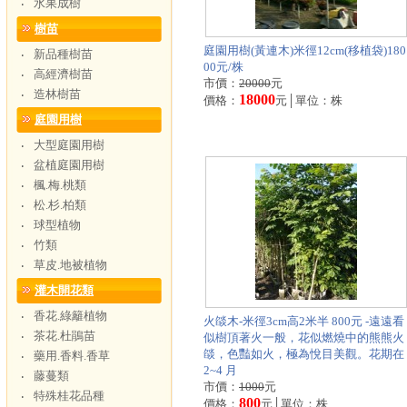
水果成樹
‧
樹苗
庭園用樹(黃連木)米徑12cm(移植袋)180
新品種樹苗
‧
00元/株
高經濟樹苗
‧
市價：
20000
元
造林樹苗
‧
18000
價格：
元│單位：株
庭園用樹
大型庭園用樹
‧
盆植庭園用樹
‧
楓.梅.桃類
‧
松.杉.柏類
‧
球型植物
‧
竹類
‧
草皮.地被植物
‧
灌木開花類
香花.綠籬植物
‧
火燄木-米徑3cm高2米半 800元 -遠遠看
茶花.杜鵑苗
‧
似樹頂著火一般，花似燃燒中的熊熊火
燄，色豔如火，極為悅目美觀。花期在
藥用.香料.香草
‧
2~4 月
藤蔓類
‧
市價：
1000
元
特殊桂花品種
‧
800
價格：
元│單位：株