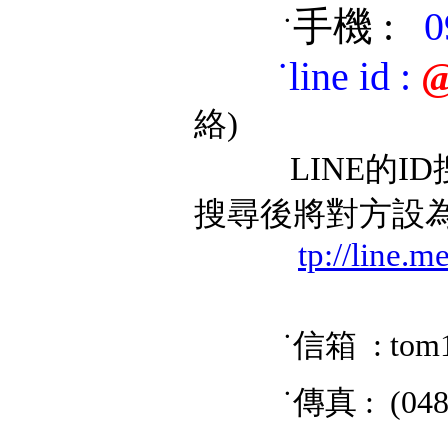
手機 :
0
˙
˙
line id
:
@
絡)
LINE的ID搜
搜尋後將對方設
tp://line.
˙信箱 : tom
˙傳真 : (048) 