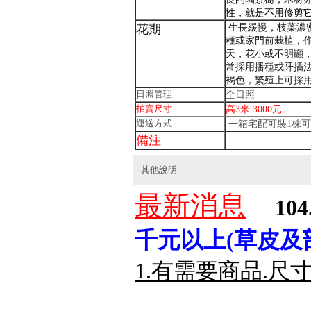
性，就是不用修剪
生長緩慢，枝葉濃
花期
種或家門前栽植，
天，花小或不明顯
常採用播種或阡插
褐色，繁殖上可採
日照管理
全日照
拍賣尺寸
高3米 3000元
運送方式
一箱宅配可裝1株可
備注
其他說明
最新消息
104
千元以上(草皮及
1.有需要商品.尺