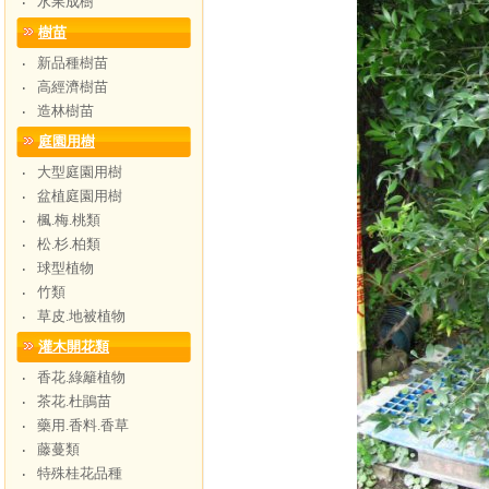
水果成樹
‧
樹苗
新品種樹苗
‧
高經濟樹苗
‧
造林樹苗
‧
庭園用樹
大型庭園用樹
‧
盆植庭園用樹
‧
楓.梅.桃類
‧
松.杉.柏類
‧
球型植物
‧
竹類
‧
草皮.地被植物
‧
灌木開花類
香花.綠籬植物
‧
茶花.杜鵑苗
‧
藥用.香料.香草
‧
藤蔓類
‧
特殊桂花品種
‧