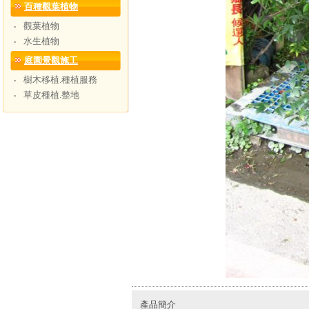
百種觀葉植物
觀葉植物
‧
水生植物
‧
庭園景觀施工
樹木移植.種植服務
‧
草皮種植.整地
‧
產品簡介