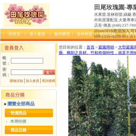
田尾玫瑰園-專
水果苗.造林樹苗.綠籬.
外島貨運配送.大量專車送達
店長˙傳真:(048) 237-780 
@tom1818(歡迎加入
| 回首頁
| 加入會員
| 如何購買
| 造林樹苗
| 植物目錄
| 會員
008-1359--0200-801 共
您目前的位置：
首頁
>
庭園用樹
>
大型庭園
藝、雕刻之良材。竹柏有個特性，就是不用
帳
號：
密
碼：
│
│
購物須知
加入會員
查詢密碼
瀏覽全部商品
■
特價商品
本周特價
‧
商品目錄