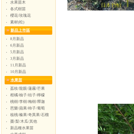
水果苗木
‧
各式樹苗
‧
櫻花/玫瑰花
‧
素材(松)
‧
新品上市區
8月新品
‧
6月新品
‧
5月新品
‧
3月新品
‧
11月新品
‧
10月新品
‧
水果苗
荔枝/龍眼/蓮霧/芒果
‧
柑橘/柚子/桔子/檸檬
‧
桃樹/李樹/梅樹/釋迦
‧
芭樂/蘋果/柿子/葡萄
‧
核桃/榛果/奇異果/石榴
‧
棗/梨/木瓜/其他
‧
新品種水果苗
‧