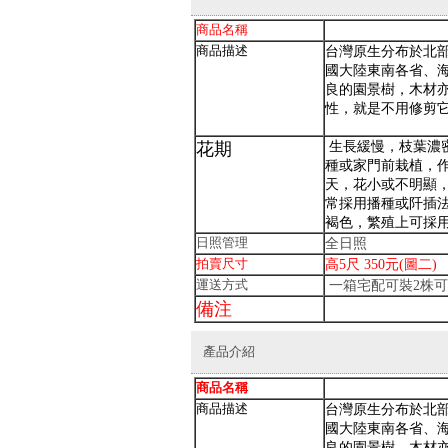
商品名稱
日本
商品描述
台灣原生分布於北
國大陸東南各省、
良的園景樹，木材
性，就是不用修剪
生長緩慢，枝葉濃
花期
種或家門前栽植，
天，花小或不明顯
常採用播種或阡插
褐色，繁殖上可採
日照管理
全日照
拍賣尺寸
高5尺 350元(圖二)
運送方式
一箱宅配可裝2株可
備注
產品介紹
商品名稱
日本
商品描述
台灣原生分布於北
國大陸東南各省、
良的園景樹，木材