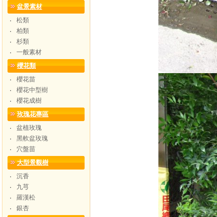
盆景素材
松類
‧
柏類
‧
杉類
‧
一般素材
‧
櫻花類
櫻花苗
‧
櫻花中型樹
‧
櫻花成樹
‧
玫瑰花專區
盆植玫瑰
‧
黑軟盆玫瑰
‧
穴盤苗
‧
大型景觀樹
沉香
‧
九芎
‧
羅漢松
‧
銀杏
‧