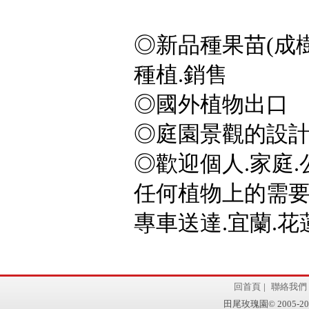
◎新品種果苗(成樹
種植.銷售
◎國外植物出口
◎庭園景觀的設計
◎歡迎個人.家庭.
任何植物上的需要,
專車送達.宜蘭.花蓮
回首頁
|
聯絡我們
田尾玫瑰園© 2005-2011 w