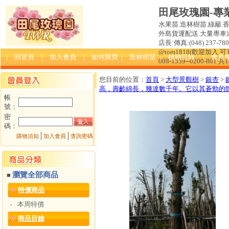
田尾玫瑰園-專
水果苗.造林樹苗.綠籬.
外島貨運配送.大量專車送達
店長˙傳真:(048) 237-780 
@tom1818(歡迎加入
| 回首頁
| 加入會員
| 如何購買
| 造林樹苗
| 植物目錄
| 會員
008-1359--0200-801 共
您目前的位置：
首頁
>
大型景觀樹
>
銀杏
>
高，壽齡綿長，幾達數千年。它以其蒼勁的
帳
號：
密
碼：
│
│
購物須知
加入會員
查詢密碼
瀏覽全部商品
■
特價商品
本周特價
‧
商品目錄