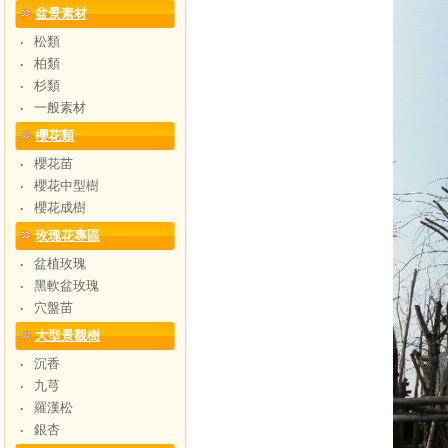
盆景素材
松類
‧
柏類
‧
杉類
‧
一般素材
‧
櫻花類
櫻花苗
‧
櫻花中型樹
‧
櫻花成樹
‧
玫瑰花專區
盆植玫瑰
‧
黑軟盆玫瑰
‧
穴盤苗
‧
大型景觀樹
沉香
‧
九芎
‧
羅漢松
‧
銀杏
‧