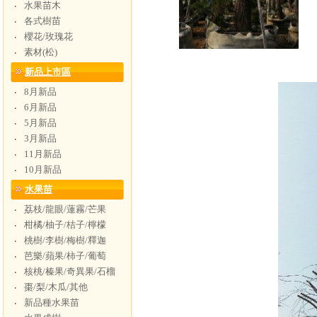
水果苗木
‧
各式樹苗
‧
櫻花/玫瑰花
‧
素材(松)
‧
新品上市區
8月新品
‧
6月新品
‧
5月新品
‧
3月新品
‧
11月新品
‧
10月新品
‧
水果苗
荔枝/龍眼/蓮霧/芒果
‧
柑橘/柚子/桔子/檸檬
‧
桃樹/李樹/梅樹/釋迦
‧
芭樂/蘋果/柿子/葡萄
‧
核桃/榛果/奇異果/石榴
‧
棗/梨/木瓜/其他
‧
新品種水果苗
‧