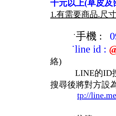
千元以上(草皮及
1.有需要商品.尺
手機 :
0
˙
˙
line id
:
@
絡)
LINE的ID搜
搜尋後將對方設
tp://line.