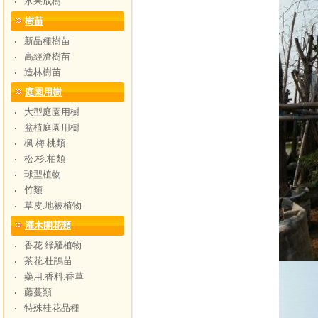
水果成樹
‧
樹苗
新品種樹苗
‧
高經濟樹苗
‧
造林樹苗
‧
庭園用樹
大型庭園用樹
‧
盆植庭園用樹
‧
楓.梅.桃類
‧
松.杉.柏類
‧
球型植物
‧
竹類
‧
草皮.地被植物
‧
灌木開花類
香花.綠籬植物
‧
茶花.杜鵑苗
‧
藥用.香料.香草
‧
藤蔓類
‧
特殊桂花品種
‧