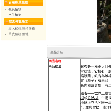
百種觀葉植物
觀葉植物
‧
水生植物
‧
庭園景觀施工
樹木移植.種植服務
‧
草皮種植.整地
‧
產品介紹
商品名稱
銀
商品描述
銀杏是一種高大且
常緩慢，它擁有一
扇狀葉，銀杏為雌
實（種子）核果狀
色內種皮質硬，有二
銀杏——世界上最
樹
或
公孫樹
。
它是
地球上存活的唯一
”，並與
雪松
、
南洋