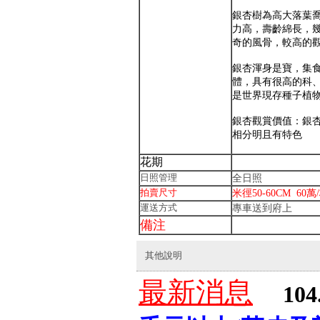
銀杏樹為高大落葉
力高，壽齡綿長，
奇的風骨，較高的
銀杏渾身是寶，集
體，具有很高的科、
是世界現存種子植
銀杏觀賞價值：銀
相分明且有特色
花期
日照管理
全日照
拍賣尺寸
米徑50-60CM 60萬
運送方式
專車送到府上
備注
其他說明
最新消息
104