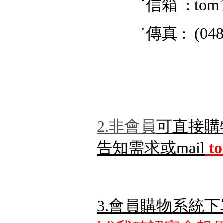
˙信箱 : tom
˙傳真 : (048) 
2.非會員
可直接購
告知需求或mail
t
3.會員購物系統下