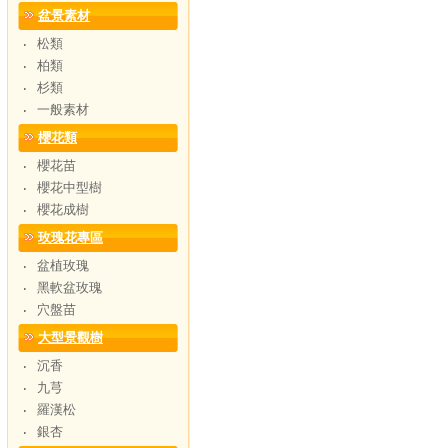
盆景素材
松類
‧
柏類
‧
杉類
‧
一般素材
‧
櫻花類
櫻花苗
‧
櫻花中型樹
‧
櫻花成樹
‧
玫瑰花專區
盆植玫瑰
‧
黑軟盆玫瑰
‧
穴盤苗
‧
大型景觀樹
沉香
‧
九芎
‧
羅漢松
‧
銀杏
‧