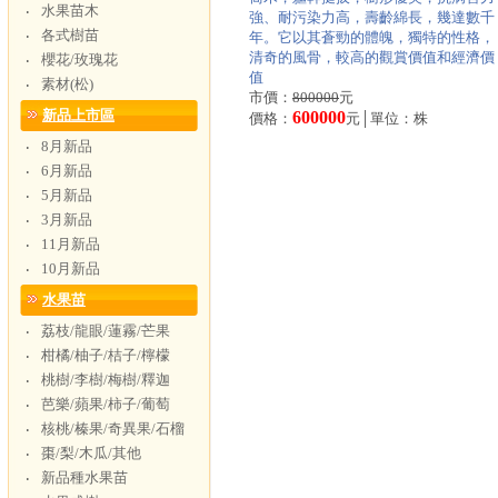
水果苗木
‧
強、耐污染力高，壽齡綿長，幾達數千
各式樹苗
‧
年。它以其蒼勁的體魄，獨特的性格，
清奇的風骨，較高的觀賞價值和經濟價
櫻花/玫瑰花
‧
值
素材(松)
‧
市價：
800000
元
新品上市區
600000
價格：
元│單位：株
8月新品
‧
6月新品
‧
5月新品
‧
3月新品
‧
11月新品
‧
10月新品
‧
水果苗
荔枝/龍眼/蓮霧/芒果
‧
柑橘/柚子/桔子/檸檬
‧
桃樹/李樹/梅樹/釋迦
‧
芭樂/蘋果/柿子/葡萄
‧
核桃/榛果/奇異果/石榴
‧
棗/梨/木瓜/其他
‧
新品種水果苗
‧