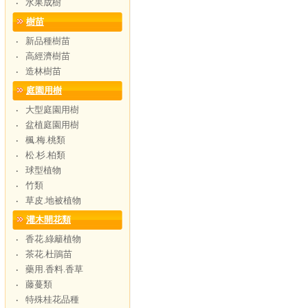
水果成樹
‧
樹苗
新品種樹苗
‧
高經濟樹苗
‧
造林樹苗
‧
庭園用樹
大型庭園用樹
‧
盆植庭園用樹
‧
楓.梅.桃類
‧
松.杉.柏類
‧
球型植物
‧
竹類
‧
草皮.地被植物
‧
灌木開花類
香花.綠籬植物
‧
茶花.杜鵑苗
‧
藥用.香料.香草
‧
藤蔓類
‧
特殊桂花品種
‧