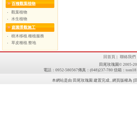
百種觀葉植物
觀葉植物
‧
水生植物
‧
庭園景觀施工
樹木移植.種植服務
‧
草皮種植.整地
‧
回首頁
|
聯絡我們
田尾玫瑰園© 2005-2011 w
電話：0952-580567傳真：(048)237-780 信箱：tom181
本網站是由 田尾玫瑰園 建置完成 , 網頁版權為