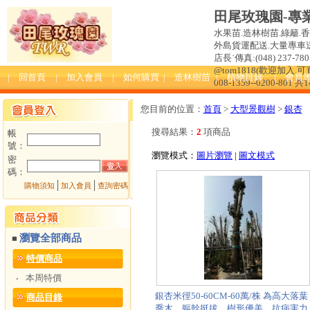
田尾玫瑰園-專
水果苗.造林樹苗.綠籬.
外島貨運配送.大量專車送達
店長˙傳真:(048) 237-780 
@tom1818(歡迎加入
| 回首頁
| 加入會員
| 如何購買
| 造林樹苗
| 植物目錄
| 會員
008-1359--0200-801 共
您目前的位置：
首頁
>
大型景觀樹
>
銀杏
搜尋結果：
2
項商品
帳
號：
瀏覽模式：
圖片瀏覽
|
圖文模式
密
碼：
│
│
購物須知
加入會員
查詢密碼
瀏覽全部商品
■
特價商品
本周特價
‧
銀杏米徑50-60CM-60萬/株 為高大落葉
商品目錄
喬木，軀幹挺拔，樹形優美，抗病害力