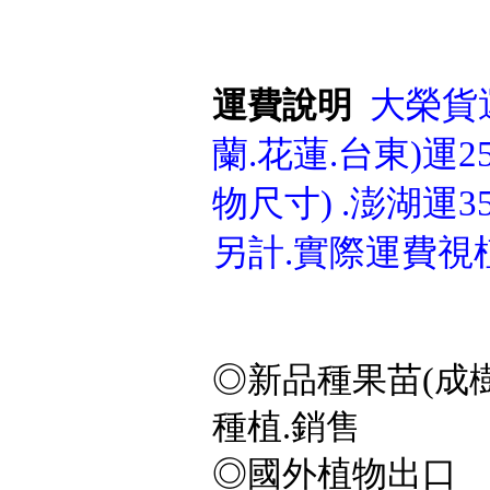
大榮貨運
運費說明
蘭.花蓮.台東)運25
物尺寸) .澎湖運3
另計.實際運費視
◎新品種果苗(成樹
種植.銷售
◎國外植物出口