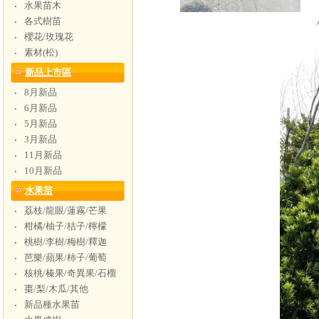
水果苗木
‧
各式樹苗
‧
櫻花/玫瑰花
‧
素材(松)
‧
新品上市區
8月新品
‧
6月新品
‧
5月新品
‧
3月新品
‧
11月新品
‧
10月新品
‧
水果苗
荔枝/龍眼/蓮霧/芒果
‧
柑橘/柚子/桔子/檸檬
‧
桃樹/李樹/梅樹/釋迦
‧
芭樂/蘋果/柿子/葡萄
‧
核桃/榛果/奇異果/石榴
‧
棗/梨/木瓜/其他
‧
新品種水果苗
‧