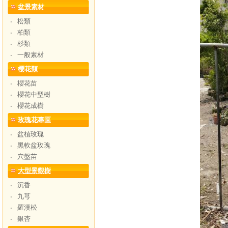
盆景素材
松類
‧
柏類
‧
杉類
‧
一般素材
‧
櫻花類
櫻花苗
‧
櫻花中型樹
‧
櫻花成樹
‧
玫瑰花專區
盆植玫瑰
‧
黑軟盆玫瑰
‧
穴盤苗
‧
大型景觀樹
沉香
‧
九芎
‧
羅漢松
‧
銀杏
‧