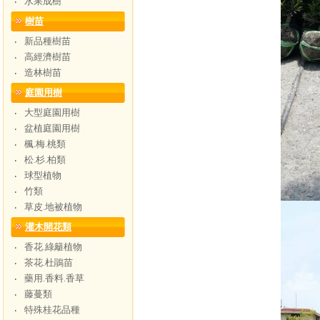
水果成樹
‧
樹苗
新品種樹苗
‧
高經濟樹苗
‧
造林樹苗
‧
庭園用樹
大型庭園用樹
‧
盆植庭園用樹
‧
楓.梅.桃類
‧
松.杉.柏類
‧
球型植物
‧
竹類
‧
草皮.地被植物
‧
灌木開花類
香花.綠籬植物
‧
茶花.杜鵑苗
‧
藥用.香料.香草
‧
藤蔓類
‧
特殊桂花品種
‧