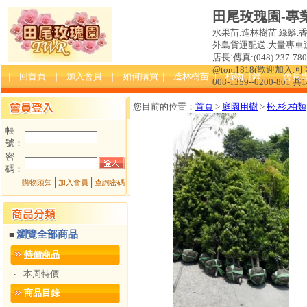
田尾玫瑰園-專
水果苗.造林樹苗.綠籬.
外島貨運配送.大量專車送達
店長˙傳真:(048) 237-780 
@tom1818(歡迎加入
| 回首頁
| 加入會員
| 如何購買
| 造林樹苗
| 植物目錄
| 會員
008-1359--0200-801 共
您目前的位置：
首頁
>
庭園用樹
>
松.杉.柏類
帳
號：
密
碼：
│
│
購物須知
加入會員
查詢密碼
瀏覽全部商品
■
特價商品
本周特價
‧
商品目錄