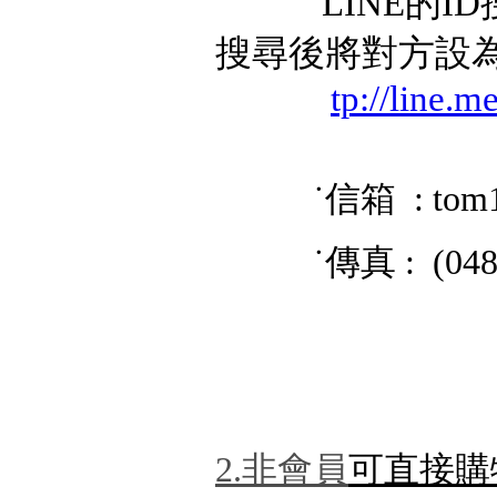
LINE的ID搜
搜尋後將對方設
tp://line.
˙信箱 : tom
˙傳真 : (048) 
2.非會員
可直接購