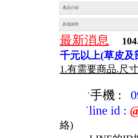
產品介紹
其他說明
最新消息
104
千元以上(草皮及
1.有需要商品.尺
手機 :
0
˙
˙
line id
:
@
絡)