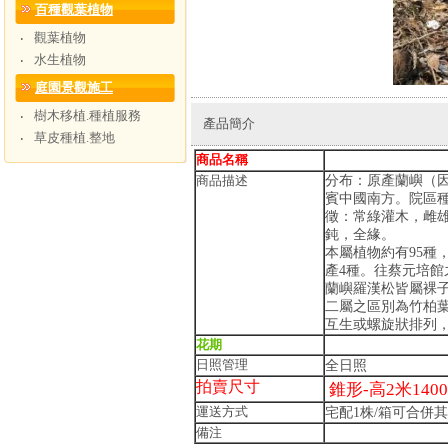
百種觀葉植物
觀葉植物
‧
水生植物
‧
庭園景觀施工
樹木移植.種植服務
‧
產品簡介
草皮種植.整地
‧
商品名稱
商品描述
分布：原產蘭嶼（
賓中國南方。院區
徵：常綠灌木，雌
鈍，全緣。
本屬植物約有95種
產4種。往蔡元培
蘭嶼羅漢松皆屬裸
二屬之區別為竹柏
互生或螺旋狀排列
花期
日照管理
全日照
拍賣尺寸
錐形-高2米140
運送方式
宅配1株/箱可合併
備注