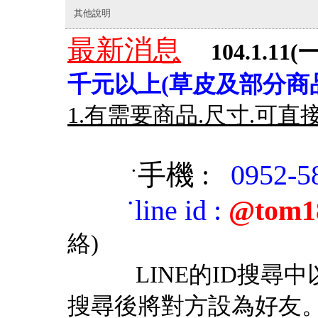
其他說明
最新消息
104.1.11(一
千元以上(草皮及部分商品
1.有需要商品.尺寸.可直
手機 :
0952-5
˙
˙
line id
:
@tom1
絡)
LINE的ID搜尋中以「
搜尋後將對方設為好友