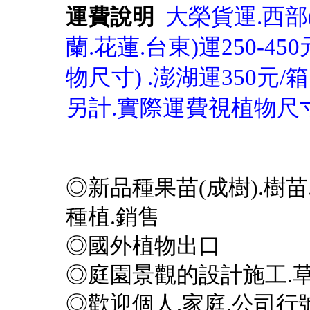
大榮貨運.西部(
運費說明
蘭.花蓮.台東)運250-45
物尺寸) .澎湖運350元/
另計.實際運費視植物尺
◎新品種果苗(成樹).樹苗
種植.銷售
◎國外植物出口
◎庭園景觀的設計施工.草
◎歡迎個人.家庭.公司行號