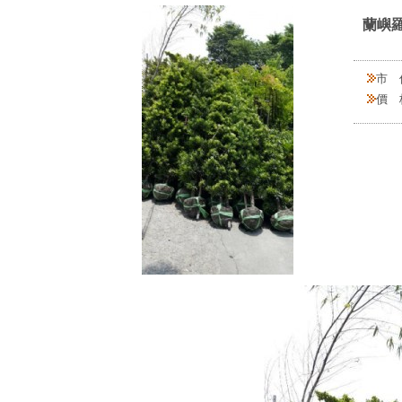
蘭嶼羅
市 
價 