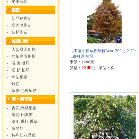
水果成樹
‧
樹苗
新品種樹苗
‧
高經濟樹苗
‧
造林樹苗
‧
庭園用樹
大型庭園用樹
‧
北美落羽松成樹米徑3cm1200元-2-20c
盆植庭園用樹
m都可以詢問
‧
市價：
1200
元
楓.梅.桃類
‧
1200
價格：
元│單位：株
松.杉.柏類
‧
球型植物
‧
竹類
‧
草皮.地被植物
‧
灌木開花類
香花.綠籬植物
‧
茶花.杜鵑苗
‧
藥用.香料.香草
‧
藤蔓類
‧
特殊桂花品種
‧