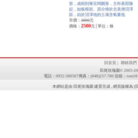
形，成樹則漸呈闊圓形，主幹基部隆
起，如板根狀。原分佈於北美洲沼澤
區，由於沼澤地的土壤含氧量低
市價：
3000
元
2500
價格：
元│單位：株
回首頁
|
聯絡我們
田尾玫瑰園© 2005-2011 w
電話：0952-580567傳真：(048)237-780 信箱：tom181
本網站是由 田尾玫瑰園 建置完成 , 網頁版權為