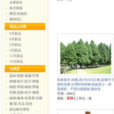
水果苗木
‧
各式樹苗
‧
櫻花/玫瑰花
‧
素材(松)
‧
新品上市區
8月新品
‧
6月新品
‧
5月新品
‧
3月新品
‧
11月新品
‧
10月新品
‧
水果苗
荔枝/龍眼/蓮霧/芒果
‧
造林苗木-肖楠-高5尺650元/株.多種尺
柑橘/柚子/桔子/檸檬
‧
都有供應.台灣特有樹種.病蟲害少，材
桃樹/李樹/梅樹/釋迦
‧
質細密，不受白蟻蠹蝕.壽命長
芭樂/蘋果/柿子/葡萄
‧
市價：
800
元
650
核桃/榛果/奇異果/石榴
‧
價格：
元│單位：株
棗/梨/木瓜/其他
‧
新品種水果苗
‧