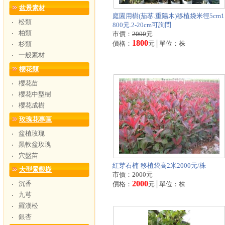
盆景素材
庭園用樹(茄苳.重陽木)移植袋米徑5cm1
松類
‧
800元.2-20cm可詢問
柏類
‧
市價：
2000
元
1800
價格：
元│單位：株
杉類
‧
一般素材
‧
櫻花類
櫻花苗
‧
櫻花中型樹
‧
櫻花成樹
‧
玫瑰花專區
盆植玫瑰
‧
黑軟盆玫瑰
‧
穴盤苗
‧
紅芽石楠-移植袋高2米2000元/株
大型景觀樹
市價：
2000
元
2000
沉香
‧
價格：
元│單位：株
九芎
‧
羅漢松
‧
銀杏
‧