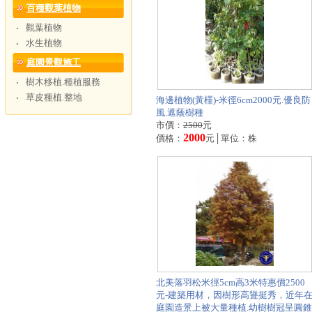
百種觀葉植物
觀葉植物
‧
水生植物
‧
庭園景觀施工
樹木移植.種植服務
‧
草皮種植.整地
‧
海邊植物(黃槿)-米徑6cm2000元.優良防
風.遮蔭樹種
市價：
2500
元
2000
價格：
元│單位：株
北美落羽松米徑5cm高3米特惠價2500
元-建築用材，因樹形高聳挺秀，近年
庭園造景上被大量種植.幼樹樹冠呈圓錐