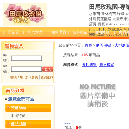
田尾玫瑰園-專
水果苗.造林樹苗.綠籬.
外島貨運配送.大量專車送達
店長˙傳真:(048) 237-780 
@tom1818(歡迎加入
| 回首頁
| 加入會員
| 如何購買
| 造林樹苗
| 植物目錄
| 會員
008-1359--0200-801 共
您目前的位置：
首頁
>
庭園用樹
>
大型庭
搜尋結果：
105
項商品
帳
號：
瀏覽模式：
圖片瀏覽
|
圖文模式
密
碼：
│
│
購物須知
加入會員
查詢密碼
瀏覽全部商品
■
特價商品
本周特價
‧
444
商品目錄
0
價格：
元