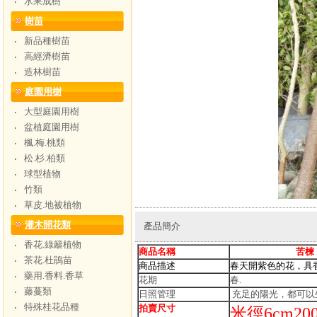
水果成樹
‧
樹苗
新品種樹苗
‧
高經濟樹苗
‧
造林樹苗
‧
庭園用樹
大型庭園用樹
‧
盆植庭園用樹
‧
楓.梅.桃類
‧
松.杉.柏類
‧
球型植物
‧
竹類
‧
草皮.地被植物
‧
灌木開花類
產品簡介
香花.綠籬植物
‧
商品名稱
苦楝
茶花.杜鵑苗
‧
商品描述
春天開紫色的花，具
藥用.香料.香草
‧
花期
春.
藤蔓類
‧
日照管理
充足的陽光，都可以
特殊桂花品種
‧
拍賣尺寸
米徑6cm20