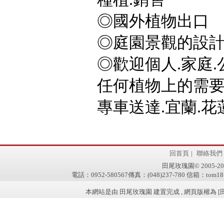
◎國外植物出口
◎庭園景觀的設計
◎歡迎個人.家庭.
任何植物上的需要,
專車送達.宜蘭.花蓮
回首頁
|
聯絡我們
田尾玫瑰園© 2005-2011 w
電話：0952-580567傳真：(048)237-780 信箱：tom181
本網站是由 田尾玫瑰園 建置完成 , 網頁版權為