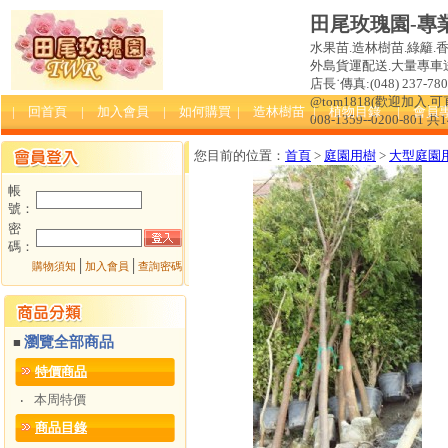
田尾玫瑰園-專
水果苗.造林樹苗.綠籬.
外島貨運配送.大量專車送達
店長˙傳真:(048) 237-780 
@tom1818(歡迎加入
| 回首頁
| 加入會員
| 如何購買
| 造林樹苗
| 植物目錄
| 會員
008-1359--0200-801 共
您目前的位置：
首頁
>
庭園用樹
>
大型庭園
帳
號：
密
碼：
│
│
購物須知
加入會員
查詢密碼
瀏覽全部商品
■
特價商品
本周特價
‧
商品目錄