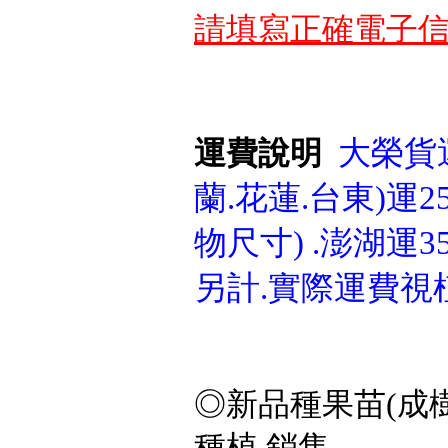
請填寫正確電子信
大榮貨運
運費說明
蘭.花蓮.台東)運25
物尺寸) .澎湖運3
另計.實際運費視
◎新品種果苗(成樹
種植.銷售