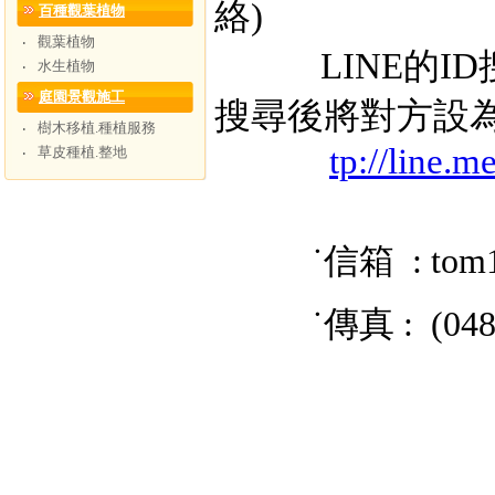
絡)
百種觀葉植物
觀葉植物
‧
LINE的ID搜
水生植物
‧
庭園景觀施工
搜尋後將對方設
樹木移植.種植服務
‧
tp://line.
草皮種植.整地
‧
˙信箱 : tom
˙傳真 : (048) 