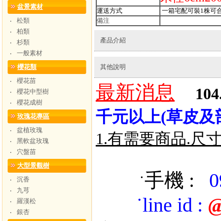
盆景素材
運送方式
一箱宅配可裝1株可
松類
備注
‧
柏類
‧
產品介紹
杉類
‧
一般素材
‧
櫻花類
其他說明
櫻花苗
‧
最新消息
104
櫻花中型樹
‧
櫻花成樹
‧
千元以上(草皮及
玫瑰花專區
盆植玫瑰
‧
1.有需要商品.尺
黑軟盆玫瑰
‧
穴盤苗
‧
大型景觀樹
手機 :
0
˙
沉香
‧
九芎
‧
˙
line id
:
@
羅漢松
‧
銀杏
‧