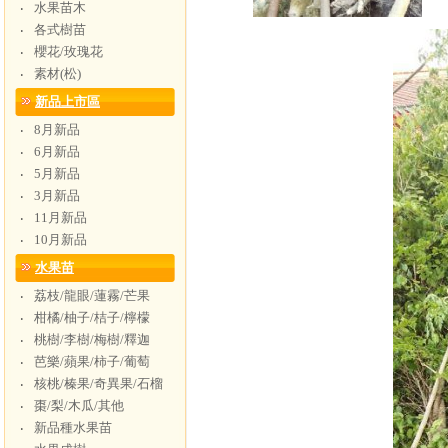
水果苗木
‧
各式樹苗
‧
櫻花/玫瑰花
‧
素材(松)
‧
新品上市區
8月新品
‧
6月新品
‧
5月新品
‧
3月新品
‧
11月新品
‧
10月新品
‧
水果苗
荔枝/龍眼/蓮霧/芒果
‧
柑橘/柚子/桔子/檸檬
‧
桃樹/李樹/梅樹/釋迦
‧
芭樂/蘋果/柿子/葡萄
‧
核桃/榛果/奇異果/石榴
‧
棗/梨/木瓜/其他
‧
新品種水果苗
‧