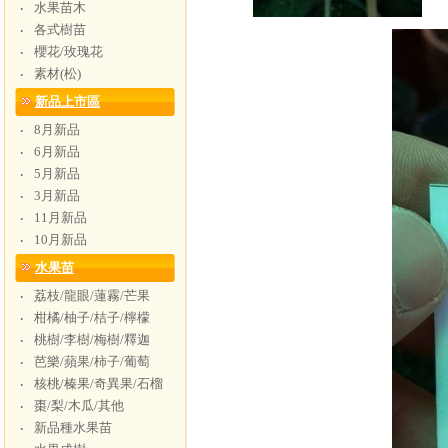
水果苗木
‧
各式樹苗
‧
櫻花/玫瑰花
‧
素材(松)
‧
新品上市區
8月新品
‧
6月新品
‧
5月新品
‧
3月新品
‧
11月新品
‧
10月新品
‧
水果苗
荔枝/龍眼/蓮霧/芒果
‧
柑橘/柚子/桔子/檸檬
‧
桃樹/李樹/梅樹/釋迦
‧
芭樂/蘋果/柿子/葡萄
‧
核桃/榛果/奇異果/石榴
‧
棗/梨/木瓜/其他
‧
新品種水果苗
‧