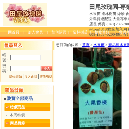
田尾玫瑰園-專
水果苗.造林樹苗.綠籬.
外島貨運配送.大量專車送達
店長˙傳真:(048) 237-780 
@tom1818(歡迎加入
| 回首頁
| 加入會員
| 如何購買
| 造林樹苗
| 植物目錄
| 會員
008-1359--0200-801 共
您目前的位置：
首頁
>
水果苗
>
新品種水果
帳
號：
密
碼：
│
│
購物須知
加入會員
查詢密碼
瀏覽全部商品
■
特價商品
本周特價
‧
商品目錄