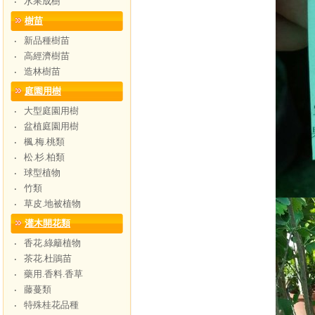
水果成樹
‧
樹苗
新品種樹苗
‧
高經濟樹苗
‧
造林樹苗
‧
庭園用樹
大型庭園用樹
‧
盆植庭園用樹
‧
楓.梅.桃類
‧
松.杉.柏類
‧
球型植物
‧
竹類
‧
草皮.地被植物
‧
灌木開花類
香花.綠籬植物
‧
茶花.杜鵑苗
‧
藥用.香料.香草
‧
藤蔓類
‧
特殊桂花品種
‧