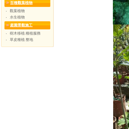
百種觀葉植物
觀葉植物
‧
水生植物
‧
庭園景觀施工
樹木移植.種植服務
‧
草皮種植.整地
‧