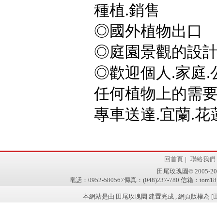
種植.銷售
◎國外植物出口
◎庭園景觀的設計
◎歡迎個人.家庭.
任何植物上的需要,
專車送達.宜蘭.花蓮
回首頁
|
聯絡我們
田尾玫瑰園© 2005-2011 w
電話：0952-580567傳真：(048)237-780 信箱：tom181
本網站是由 田尾玫瑰園 建置完成 , 網頁版權為