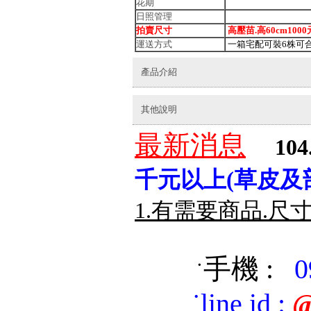
花期
日照管理
拍賣尺寸
高壓苗.高60cm1000
運送方式
一箱宅配可裝6株可
產品介紹
其他說明
最新消息
104
千元以上(草皮及
1.有需要商品.尺
手機 :
0
˙
˙
line id
:
@