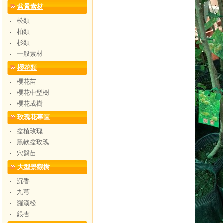
盆景素材
松類
‧
柏類
‧
杉類
‧
一般素材
‧
櫻花類
櫻花苗
‧
櫻花中型樹
‧
櫻花成樹
‧
玫瑰花專區
盆植玫瑰
‧
黑軟盆玫瑰
‧
穴盤苗
‧
大型景觀樹
沉香
‧
九芎
‧
羅漢松
‧
銀杏
‧