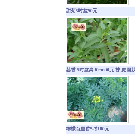
甜菊5吋盆90元
芸香.5吋盆高30cm90元/株
檸檬百里香5吋100元