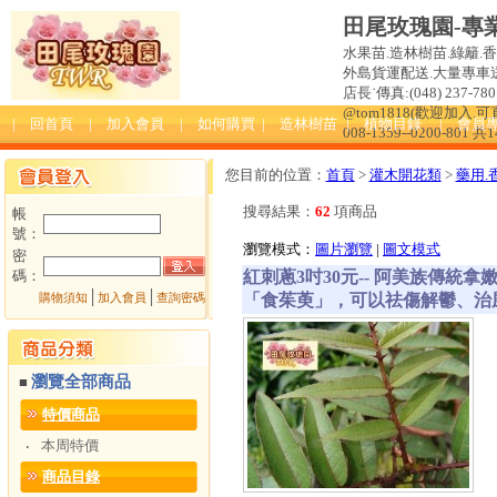
田尾玫瑰園-專
水果苗.造林樹苗.綠籬.
外島貨運配送.大量專車送達
店長˙傳真:(048) 237-780 
@tom1818(歡迎加入
| 回首頁
| 加入會員
| 如何購買
| 造林樹苗
| 植物目錄
| 會員
008-1359--0200-801 共
您目前的位置：
首頁
>
灌木開花類
>
藥用.
搜尋結果：
62
項商品
帳
號：
瀏覽模式：
圖片瀏覽
|
圖文模式
密
碼：
紅刺蔥3吋30元-- 阿美族傳
│
│
「食茱萸」，可以祛傷解鬱、治
購物須知
加入會員
查詢密碼
瀏覽全部商品
■
特價商品
本周特價
‧
商品目錄