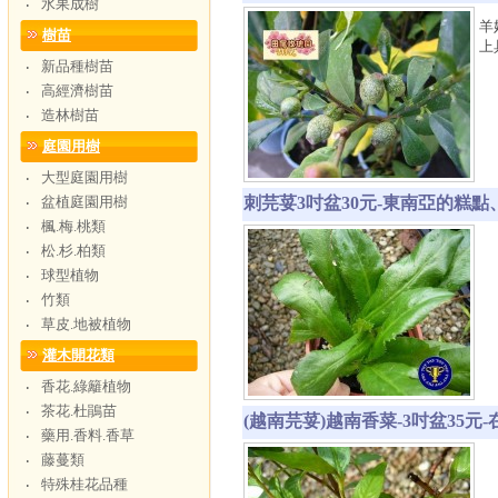
水果成樹
‧
羊
樹苗
上
新品種樹苗
‧
高經濟樹苗
‧
造林樹苗
‧
庭園用樹
大型庭園用樹
‧
盆植庭園用樹
刺芫荽3吋盆30元-東南亞的糕
‧
楓.梅.桃類
‧
松.杉.柏類
‧
球型植物
‧
竹類
‧
草皮.地被植物
‧
灌木開花類
香花.綠籬植物
‧
茶花.杜鵑苗
‧
(越南芫荽)越南香菜-3吋盆3
藥用.香料.香草
‧
藤蔓類
‧
特殊桂花品種
‧