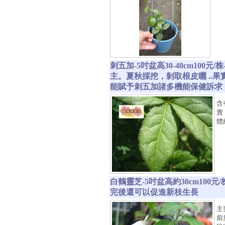
刺五加-5吋盆高30-40cm1
主。夏秋採挖，剝取根皮曬 ..果
能賦予刺五加諸多機能保健訴求
含
實
體
白鶴靈芝-5吋盆高約30cm10
完後還可以促進新枝生長
主
前