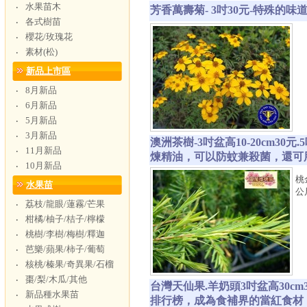
水果苗木
‧
芳香萬壽菊- 3吋30元-特殊
各式樹苗
‧
櫻花/玫瑰花
‧
素材(松)
‧
新品上市區
8月新品
‧
6月新品
‧
5月新品
‧
3月新品
‧
澳洲茶樹-3吋盆高10-20cm3
11月新品
‧
煉精油，可以防蚊兼殺菌，還可
10月新品
‧
桃
水果苗
公
荔枝/龍眼/蓮霧/芒果
‧
柑橘/柚子/桔子/檸檬
‧
桃樹/李樹/梅樹/釋迦
‧
芭樂/蘋果/柿子/葡萄
‧
核桃/榛果/奇異果/石榴
‧
棗/梨/木瓜/其他
‧
台灣天仙果.羊奶頭3吋盆高30c
新品種水果苗
‧
排行榜，成為食補界的當紅食材