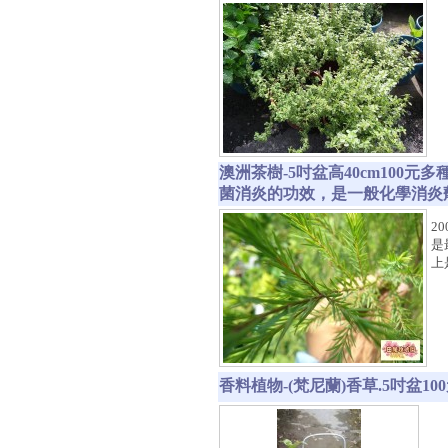
澳洲茶樹-5吋盆高40cm10
菌消炎的功效，是一般化學消炎
2
是
上
香料植物-(梵尼蘭)香草.5吋盆10