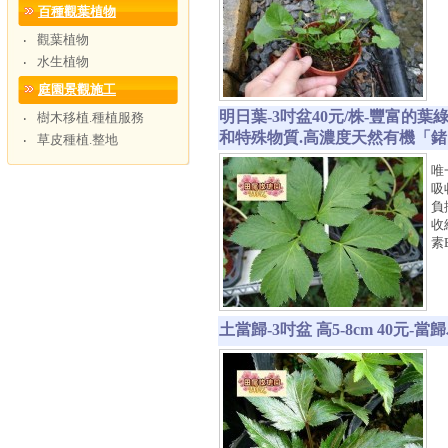
百種觀葉植物
觀葉植物
‧
水生植物
‧
庭園景觀施工
明日葉-3吋盆40元/株-豐富的
樹木移植.種植服務
‧
和特殊物質.高濃度天然有機「鍺
草皮種植.整地
‧
唯
吸
負
收
素
土當歸-3吋盆 高5-8cm 4