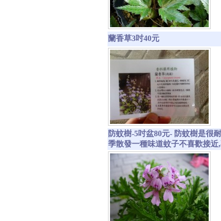
蘭香草3吋40元
防蚊樹-5吋盆80元- 防蚊樹
季散發一種味道蚊子不喜歡接近,