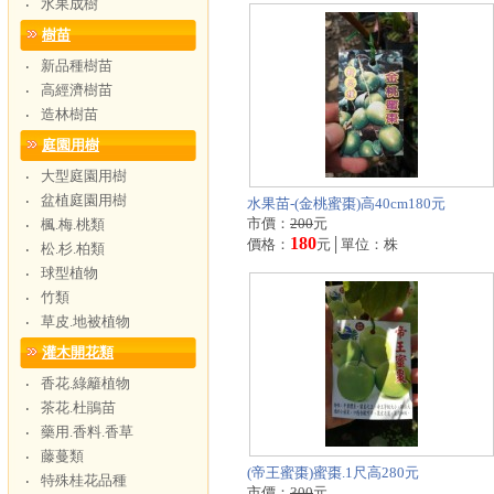
水果成樹
‧
樹苗
新品種樹苗
‧
高經濟樹苗
‧
造林樹苗
‧
庭園用樹
大型庭園用樹
‧
盆植庭園用樹
‧
水果苗-(金桃蜜棗)高40cm180元
市價：
200
元
楓.梅.桃類
‧
180
價格：
元│單位：株
松.杉.柏類
‧
球型植物
‧
竹類
‧
草皮.地被植物
‧
灌木開花類
香花.綠籬植物
‧
茶花.杜鵑苗
‧
藥用.香料.香草
‧
藤蔓類
‧
(帝王蜜棗)蜜棗.1尺高280元
特殊桂花品種
‧
市價：
300
元