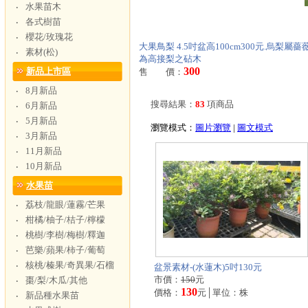
水果苗木
‧
各式樹苗
‧
櫻花/玫瑰花
‧
大果鳥梨 4.5吋盆高100cm300元.
素材(松)
‧
為高接梨之砧木
300
新品上市區
售 價：
8月新品
‧
搜尋結果：
83
項商品
6月新品
‧
5月新品
‧
瀏覽模式：
圖片瀏覽
|
圖文模式
3月新品
‧
11月新品
‧
10月新品
‧
水果苗
荔枝/龍眼/蓮霧/芒果
‧
柑橘/柚子/桔子/檸檬
‧
桃樹/李樹/梅樹/釋迦
‧
芭樂/蘋果/柿子/葡萄
‧
核桃/榛果/奇異果/石榴
‧
盆景素材-(水蓮木)5吋130元
市價：
150
元
棗/梨/木瓜/其他
‧
130
價格：
元│單位：株
新品種水果苗
‧