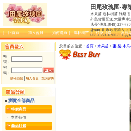
田尾玫瑰園-專
水果苗.造林樹苗.綠籬.
外島貨運配送.大量專車送達
店長˙傳真:(048) 237-780 
@tom1818(歡迎加入
| 回首頁
| 加入會員
| 如何購買
| 造林樹苗
| 植物目錄
| 會員
008-1359--0200-801 共
您目前的位置：
首頁
>
水果苗
>
棗/梨/木瓜
帳
號：
密
碼：
│
│
購物須知
加入會員
查詢密碼
瀏覽全部商品
■
特價商品
本周特價
‧
商品目錄