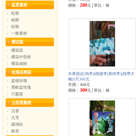
盆景素材
280
價格：
元│單位：株
松類
‧
柏類
‧
杉類
‧
一般素材
‧
櫻花類
櫻花苗
‧
櫻花中型樹
‧
櫻花成樹
‧
玫瑰花專區
水果苗(紅肉李)(桃接李(黃肉李)(熱帶大
梅)5尺300元
盆植玫瑰
‧
市價：
350
元
黑軟盆玫瑰
‧
300
價格：
元│單位：株
穴盤苗
‧
大型景觀樹
沉香
‧
九芎
‧
羅漢松
‧
銀杏
‧