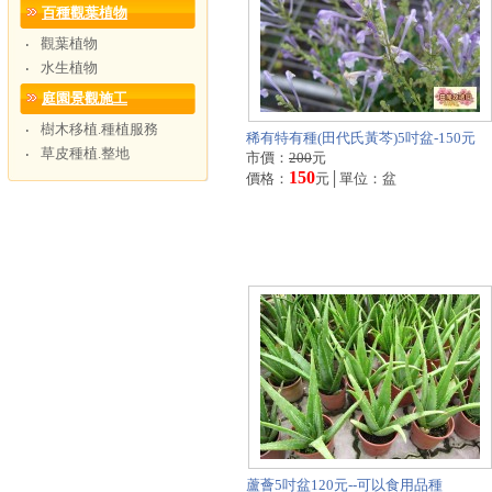
百種觀葉植物
觀葉植物
‧
水生植物
‧
庭園景觀施工
樹木移植.種植服務
‧
稀有特有種(田代氏黃芩)5吋盆-150元
草皮種植.整地
‧
市價：
200
元
150
價格：
元│單位：盆
蘆薈5吋盆120元--可以食用品種