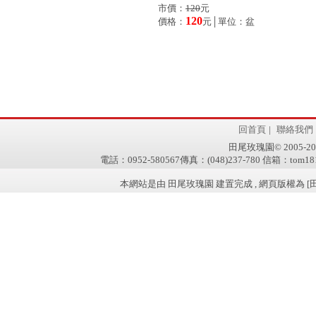
市價：
120
元
120
價格：
元│單位：盆
回首頁
|
聯絡我們
田尾玫瑰園© 2005-2011 w
電話：0952-580567傳真：(048)237-780 信箱：tom181
本網站是由 田尾玫瑰園 建置完成 , 網頁版權為