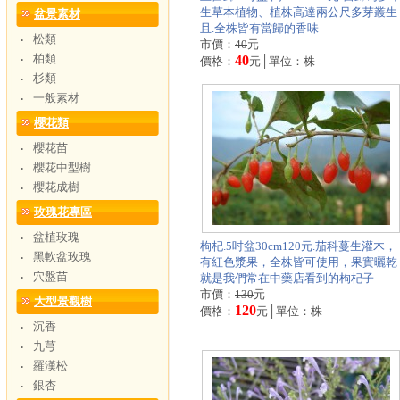
生草本植物、植株高達兩公尺多芽叢生
盆景素材
且.全株皆有當歸的香味
松類
‧
市價：
40
元
柏類
‧
40
價格：
元│單位：株
杉類
‧
一般素材
‧
櫻花類
櫻花苗
‧
櫻花中型樹
‧
櫻花成樹
‧
玫瑰花專區
盆植玫瑰
‧
枸杞.5吋盆30cm120元.茄科蔓生灌木，
黑軟盆玫瑰
‧
有紅色漿果，全株皆可使用，果實曬乾
穴盤苗
‧
就是我們常在中藥店看到的枸杞子
市價：
130
元
大型景觀樹
120
價格：
元│單位：株
沉香
‧
九芎
‧
羅漢松
‧
銀杏
‧