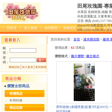
田尾玫瑰園-專
水果苗.造林樹苗.綠籬.
外島貨運配送.大量專車送達
店長˙傳真:(048) 237-780 
@tom1818(歡迎加入
| 回首頁
| 加入會員
| 如何購買
| 造林樹苗
| 植物目錄
| 會員
008-1359--0200-801 共
您目前的位置：
首頁
>
灌木開花類
>
藥用.
搜尋結果：
62
項商品
帳
號：
瀏覽模式：
圖片瀏覽
|
圖文模式
密
碼：
│
│
購物須知
加入會員
查詢密碼
瀏覽全部商品
■
特價商品
本周特價
‧
香料植物-(泰國黑薑)藍薑5吋盆400元.
商品目錄
箱可裝8株.