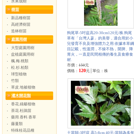
水果成樹
‧
樹苗
新品種樹苗
‧
高經濟樹苗
‧
造林樹苗
‧
狗尾草-5吋盆高20-30cm120元/株.狗尾
草有「台灣人蔘」的美譽，適合用於小
庭園用樹
兒發育不良及增強體力之用.依據本草綱
大型庭園用樹
‧
目記載，性溫潤，不燥不熱，開脾、降
盆植庭園用樹
胃火，一直是民間相傳的養生及食療食
‧
材.
楓.梅.桃類
‧
市價：
150
元
松.杉.柏類
‧
120
價格：
元│單位：株
球型植物
‧
竹類
‧
草皮.地被植物
‧
灌木開花類
香花.綠籬植物
‧
茶花.杜鵑苗
‧
藥用.香料.香草
‧
藤蔓類
‧
特殊桂花品種
‧
土當歸-3吋盆 高5-8cm 40元-當歸為多