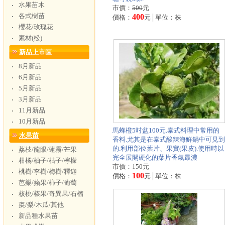
水果苗木
‧
市價：
500
元
各式樹苗
‧
400
價格：
元│單位：株
櫻花/玫瑰花
‧
素材(松)
‧
新品上市區
8月新品
‧
6月新品
‧
5月新品
‧
3月新品
‧
11月新品
‧
10月新品
‧
馬蜂橙5吋盆100元.泰式料理中常用的
水果苗
香料.尤其是在泰式酸辣海鮮鍋中可見到
的.利用部位葉片、果實(果皮).使用時以
荔枝/龍眼/蓮霧/芒果
‧
完全展開硬化的葉片香氣最濃
柑橘/柚子/桔子/檸檬
‧
市價：
150
元
桃樹/李樹/梅樹/釋迦
‧
100
價格：
元│單位：株
芭樂/蘋果/柿子/葡萄
‧
核桃/榛果/奇異果/石榴
‧
棗/梨/木瓜/其他
‧
新品種水果苗
‧