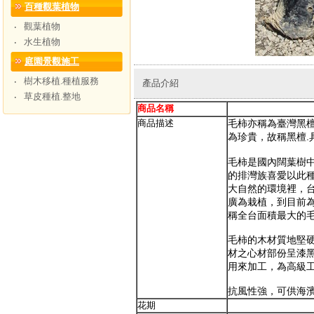
百種觀葉植物
觀葉植物
‧
水生植物
‧
庭園景觀施工
樹木移植.種植服務
‧
產品介紹
草皮種植.整地
‧
商品名稱
毛
商品描述
毛柿亦稱為臺灣黑
為珍貴，故稱黑檀.
毛柿是國內闊葉樹
的排灣族喜愛以此
大自然的環境裡，台
廣為栽植，到目前為
稱全台面積最大的
毛柿的木材質地堅硬
材之心材部份呈漆
用來加工，為高級
抗風性強，可供海
花期