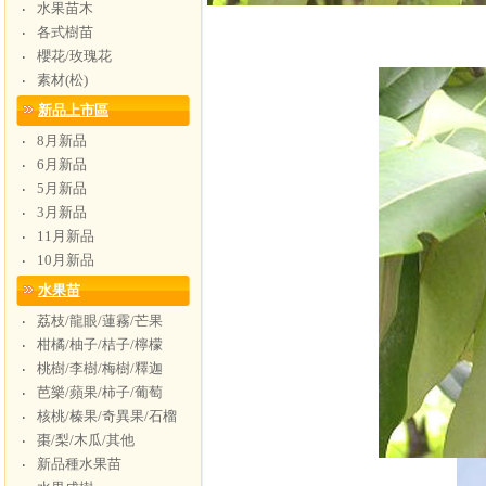
水果苗木
‧
各式樹苗
‧
櫻花/玫瑰花
‧
素材(松)
‧
新品上市區
8月新品
‧
6月新品
‧
5月新品
‧
3月新品
‧
11月新品
‧
10月新品
‧
水果苗
荔枝/龍眼/蓮霧/芒果
‧
柑橘/柚子/桔子/檸檬
‧
桃樹/李樹/梅樹/釋迦
‧
芭樂/蘋果/柿子/葡萄
‧
核桃/榛果/奇異果/石榴
‧
棗/梨/木瓜/其他
‧
新品種水果苗
‧