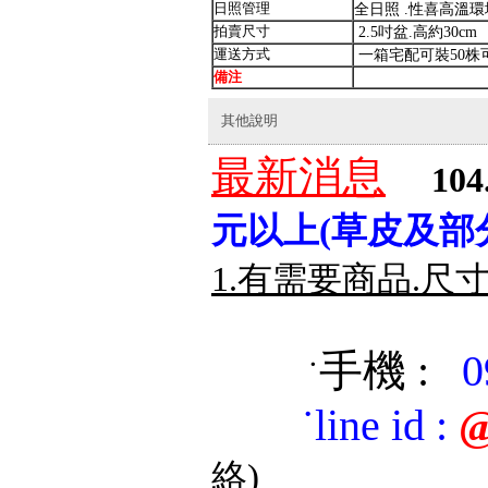
日照管理
全日照 .性喜高溫環
拍賣尺寸
2.5吋盆.高約30cm
運送方式
一箱宅配可裝50株
備注
其他說明
最新消息
104
元以上(草皮及部
1.有需要商品.尺
手機 :
0
˙
˙
line id
:
@
絡)