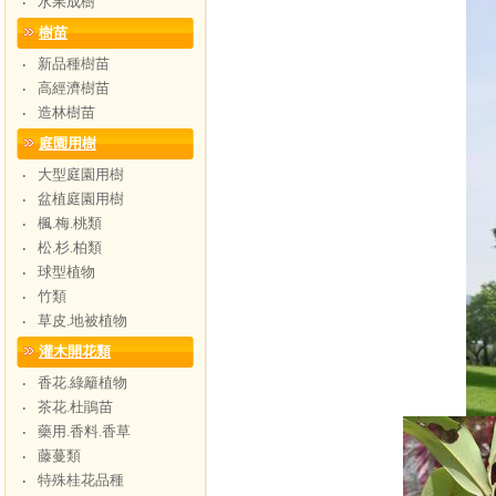
水果成樹
‧
樹苗
新品種樹苗
‧
高經濟樹苗
‧
造林樹苗
‧
庭園用樹
大型庭園用樹
‧
盆植庭園用樹
‧
楓.梅.桃類
‧
松.杉.柏類
‧
球型植物
‧
竹類
‧
草皮.地被植物
‧
灌木開花類
香花.綠籬植物
‧
茶花.杜鵑苗
‧
藥用.香料.香草
‧
藤蔓類
‧
特殊桂花品種
‧