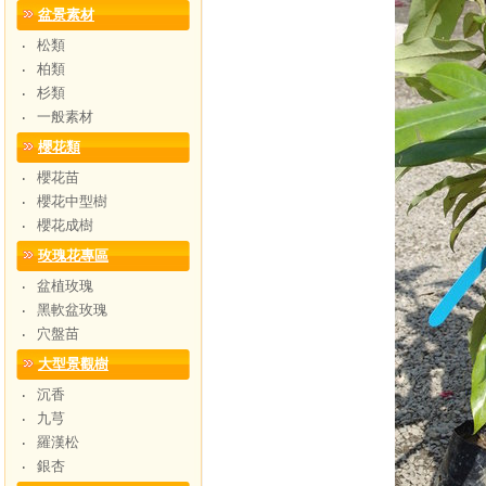
盆景素材
松類
‧
柏類
‧
杉類
‧
一般素材
‧
櫻花類
櫻花苗
‧
櫻花中型樹
‧
櫻花成樹
‧
玫瑰花專區
盆植玫瑰
‧
黑軟盆玫瑰
‧
穴盤苗
‧
大型景觀樹
沉香
‧
九芎
‧
羅漢松
‧
銀杏
‧