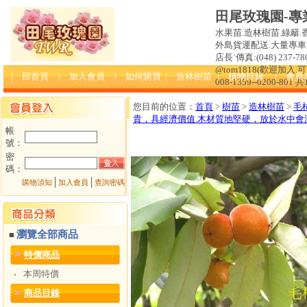
田尾玫瑰園-專
水果苗.造林樹苗.綠籬.
外島貨運配送.大量專車送達
店長˙傳真:(048) 237-780
@tom1818(歡迎加入
| 回首頁
| 加入會員
| 如何購買
| 造林樹苗
| 植物目錄
| 會員
008-1359--0200-801 
您目前的位置：
首頁
>
樹苗
>
造林樹苗
>
毛
貴，具經濟價值.木材質地堅硬，放於水中
帳
號：
密
碼：
│
│
購物須知
加入會員
查詢密碼
瀏覽全部商品
■
特價商品
本周特價
‧
商品目錄