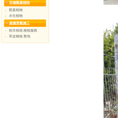
百種觀葉植物
觀葉植物
‧
水生植物
‧
庭園景觀施工
樹木移植.種植服務
‧
草皮種植.整地
‧