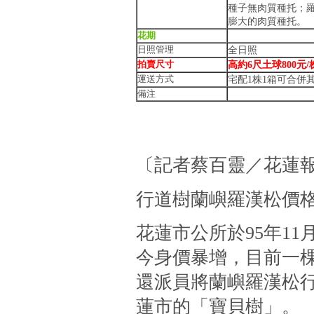
種子無肉質種托；
膨大的肉質種托。
花期
日照管理
全日照
拍賣尺寸
高約6尺土球800元/
運送方式
宅配1株1箱可合併
備注
〔記者蔡百靈／花蓮
行道樹蘭嶼羅漢松價
花蓮市公所於95年1
今身價暴增，目前一棵
還派員將蘭嶼羅漢松
蓮市的「寶貝樹」。