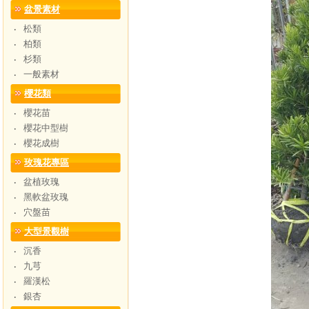
盆景素材
松類
‧
柏類
‧
杉類
‧
一般素材
‧
櫻花類
櫻花苗
‧
櫻花中型樹
‧
櫻花成樹
‧
玫瑰花專區
盆植玫瑰
‧
黑軟盆玫瑰
‧
穴盤苗
‧
大型景觀樹
沉香
‧
九芎
‧
羅漢松
‧
銀杏
‧