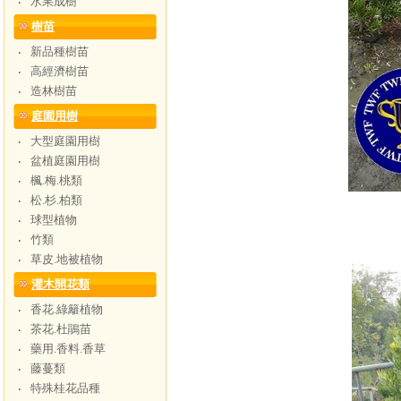
水果成樹
‧
樹苗
新品種樹苗
‧
高經濟樹苗
‧
造林樹苗
‧
庭園用樹
大型庭園用樹
‧
盆植庭園用樹
‧
楓.梅.桃類
‧
松.杉.柏類
‧
球型植物
‧
竹類
‧
草皮.地被植物
‧
灌木開花類
香花.綠籬植物
‧
茶花.杜鵑苗
‧
藥用.香料.香草
‧
藤蔓類
‧
特殊桂花品種
‧