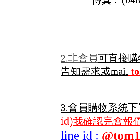
˙傳真 : (048) 
2.非會員
可直接購
告知需求或mail
t
3.會員購物系統下
id)
我確認完會報價
line id
:
@tom1