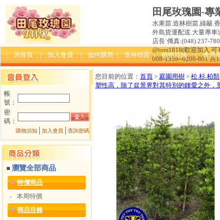
田尾玫瑰園-專
水果苗.造林樹苗.綠籬.
外島貨運配送.大量專車送達
店長˙傳真:(048) 237-780 
@tom1818(歡迎加入
| 回首頁
| 加入會員
| 如何購買
| 造林樹苗
| 植物目錄
| 會員
008-1359--0200-801 共
您目前的位置：
首頁
>
庭園用樹
>
松.杉.柏類
塑性高，除了盆景界對其特別的鍾愛之外，
帳
號：
密
碼：
│
│
購物須知
加入會員
查詢密碼
瀏覽全部商品
■
特價商品
本周特價
‧
商品目錄