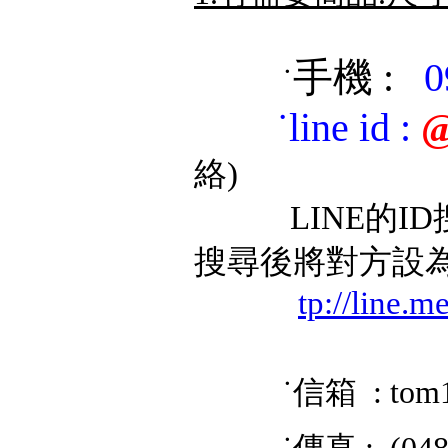
手機 :
0
˙
˙
line id
:
@
絡)
LINE的ID搜
搜尋後將對方設
tp://line.
˙信箱 : tom