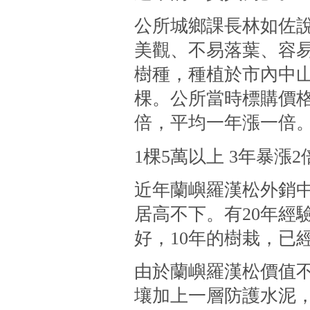
公所城鄉課長林如佐
美觀、不易落葉、容
樹種，種植於市內中山
棵。公所當時標購價格約
倍，平均一年漲一倍
1棵5萬以上 3年暴漲2
近年蘭嶼羅漢松外銷
居高不下。有20年經
好，10年的樹栽，已
由於蘭嶼羅漢松價值
壤加上一層防護水泥