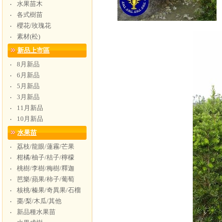
水果苗木
‧
各式樹苗
‧
櫻花/玫瑰花
‧
素材(松)
‧
新品上市區
8月新品
‧
6月新品
‧
5月新品
‧
3月新品
‧
11月新品
‧
10月新品
‧
水果苗
荔枝/龍眼/蓮霧/芒果
‧
柑橘/柚子/桔子/檸檬
‧
桃樹/李樹/梅樹/釋迦
‧
芭樂/蘋果/柿子/葡萄
‧
核桃/榛果/奇異果/石榴
‧
棗/梨/木瓜/其他
‧
新品種水果苗
‧