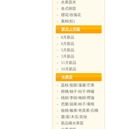
水果苗木
‧
各式樹苗
‧
櫻花/玫瑰花
‧
素材(松)
‧
新品上市區
8月新品
‧
6月新品
‧
5月新品
‧
3月新品
‧
11月新品
‧
10月新品
‧
水果苗
荔枝/龍眼/蓮霧/芒果
‧
柑橘/柚子/桔子/檸檬
‧
桃樹/李樹/梅樹/釋迦
‧
芭樂/蘋果/柿子/葡萄
‧
核桃/榛果/奇異果/石榴
‧
棗/梨/木瓜/其他
‧
新品種水果苗
‧