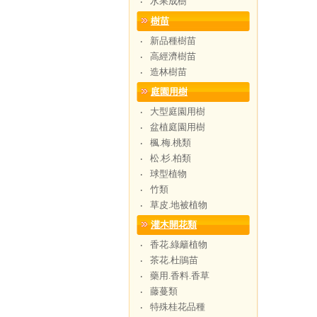
水果成樹
‧
樹苗
新品種樹苗
‧
高經濟樹苗
‧
造林樹苗
‧
庭園用樹
大型庭園用樹
‧
盆植庭園用樹
‧
楓.梅.桃類
‧
松.杉.柏類
‧
球型植物
‧
竹類
‧
草皮.地被植物
‧
灌木開花類
香花.綠籬植物
‧
茶花.杜鵑苗
‧
藥用.香料.香草
‧
藤蔓類
‧
特殊桂花品種
‧