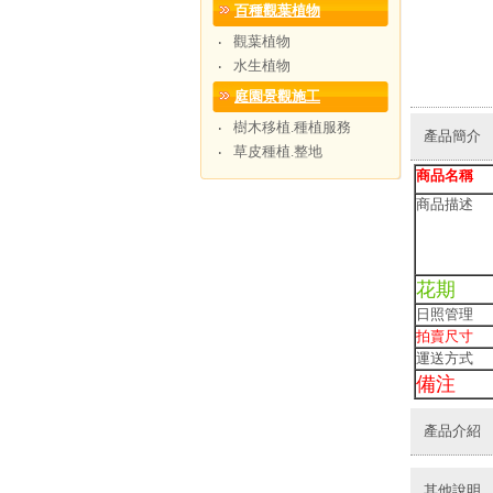
百種觀葉植物
觀葉植物
‧
水生植物
‧
庭園景觀施工
樹木移植.種植服務
‧
產品簡介
草皮種植.整地
‧
商品名稱
商品描述
花期
日照管理
拍賣尺寸
運送方式
備注
產品介紹
其他說明