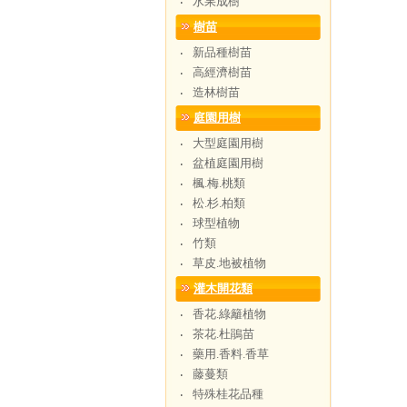
水果成樹
‧
樹苗
新品種樹苗
‧
高經濟樹苗
‧
造林樹苗
‧
庭園用樹
大型庭園用樹
‧
盆植庭園用樹
‧
楓.梅.桃類
‧
松.杉.柏類
‧
球型植物
‧
竹類
‧
草皮.地被植物
‧
灌木開花類
香花.綠籬植物
‧
茶花.杜鵑苗
‧
藥用.香料.香草
‧
藤蔓類
‧
特殊桂花品種
‧