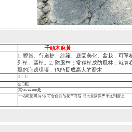
千頭
木麻黃
1. 觀賞、行道樹、綠籬、庭園美化、盆栽；可單
列植、叢植。2. 防風林
：
常種植成防風林，就算
風的海邊環境，也能長成高大的喬木
3-5 月
全日照
高50cm300元
一箱宅配可裝3株可合併其他花草寄送.或大量購買專車送到府上