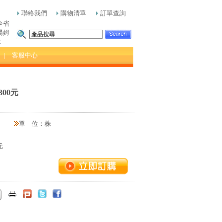
聯絡我們
購物清單
訂單查詢
全省
湯姆
:
| 客服中心
300元
單 位：株
元