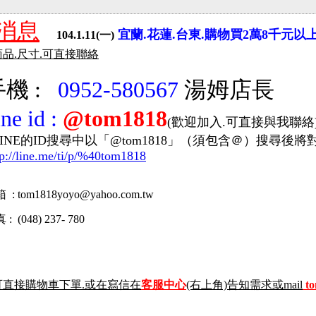
消息
宜蘭.花蓮.台東.購物買2萬8千元以
104.1.11(一)
商品.尺寸.可直接聯絡
機 :
0952-580567
湯姆店長
ine id
:
@tom1818
(歡迎加入.可直接與我聯絡
的ID搜尋中以「@tom1818」（須包含＠）搜尋後將
tp://line.me/ti/p/%40tom1818
 : tom1818yoyo
@
yahoo
.com.tw
 (048) 237- 780
可直接購物車下單.或在寫信在
客服中心
(右上角)告知需求或mail
t