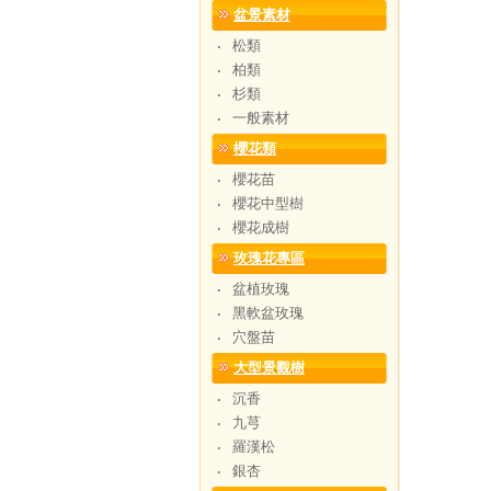
盆景素材
松類
‧
柏類
‧
杉類
‧
一般素材
‧
櫻花類
櫻花苗
‧
櫻花中型樹
‧
櫻花成樹
‧
玫瑰花專區
盆植玫瑰
‧
黑軟盆玫瑰
‧
穴盤苗
‧
大型景觀樹
沉香
‧
九芎
‧
羅漢松
‧
銀杏
‧