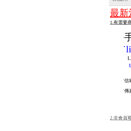
最新
1.有需要
手
˙
˙
l
LINE
˙信箱
˙傳真 :
2.非會員