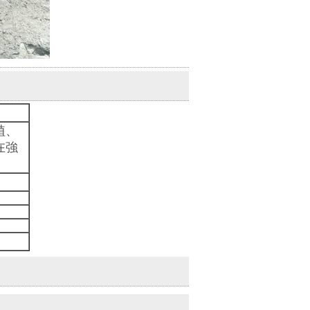
植、
在強