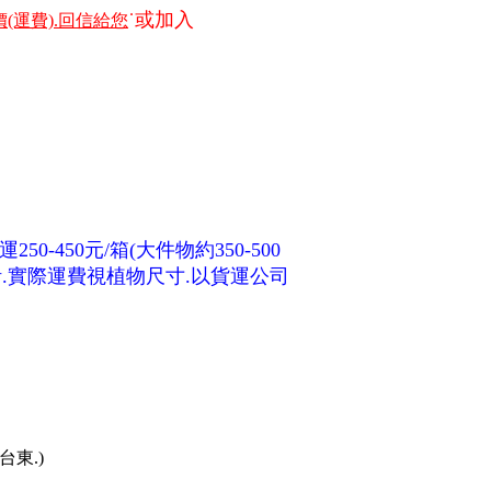
˙或加入
(運費).回信給您
50-450元/箱(大件物約350-500
另計.實際運費視植物尺寸.以貨運公司
台東.)