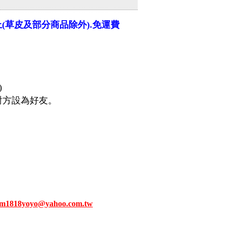
上(草皮及部分商品除外).免運費
)
對方設為好友。
om1818yoyo
@
yahoo
.com.tw