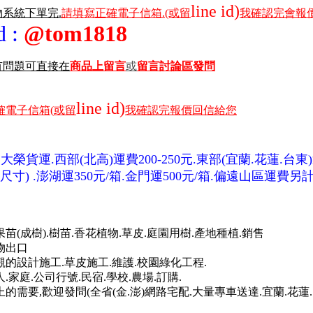
line id)
物系統下單完.
請填寫正確電子信箱.(或留
我確認完會報價
id
:
@tom1818
問題可直接在
商品上留言
或
留言討論區發問
line id)
確電子信箱(
或留
我確認完報價回信給您
大榮貨運.西部(北高)運費200-250元.東部(宜蘭.花蓮.台東)運2
尺寸) .澎湖運350元/箱.金門運500元/箱.偏遠山區運費
苗(成樹).樹苗.香花植物.草皮.庭園用樹.產地種植.銷售
物出口
的設計施工.草皮施工.維護.校園綠化工程.
.家庭.公司行號.民宿.學校.農場.訂購.
的需要,歡迎發問(全省(金.澎)網路宅配.大量專車送達.宜蘭.花蓮.