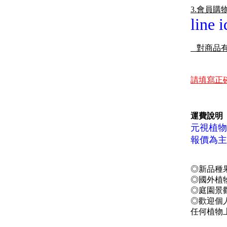
3.會員購
line 
對商品有
請填寫正
運費說明
元視植物
報價為主
◎新品種果
◎國外植
◎庭園景觀
◎歡迎個人
任何植物上