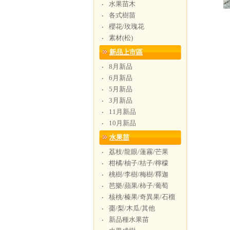
水果苗木
‧
各式樹苗
‧
櫻花/玫瑰花
‧
素材(松)
‧
新品上市區
8月新品
‧
6月新品
‧
5月新品
‧
3月新品
‧
11月新品
‧
10月新品
‧
水果苗
荔枝/龍眼/蓮霧/芒果
‧
柑橘/柚子/桔子/檸檬
‧
桃樹/李樹/梅樹/釋迦
‧
芭樂/蘋果/柿子/葡萄
‧
核桃/榛果/奇異果/石榴
‧
棗/梨/木瓜/其他
‧
新品種水果苗
‧