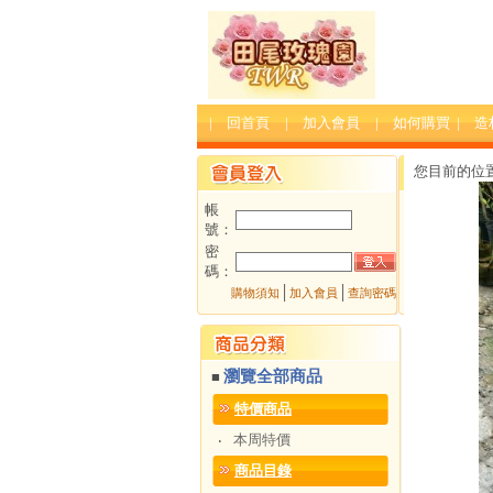
| 回首頁
| 加入會員
| 如何購買
| 
您目前的位
帳
號：
密
碼：
│
│
購物須知
加入會員
查詢密碼
瀏覽全部商品
■
特價商品
本周特價
‧
商品目錄