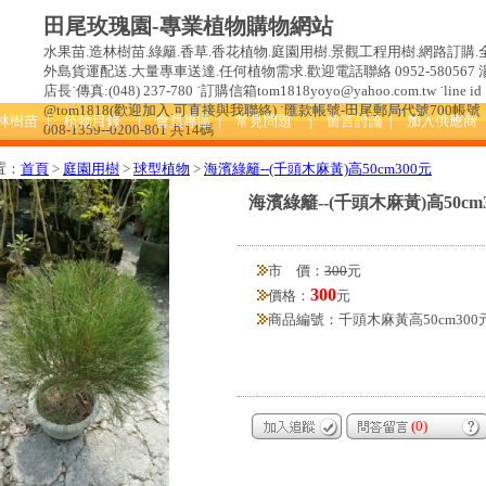
田尾玫瑰園-專業植物購物網站
水果苗.造林樹苗.綠籬.香草.香花植物.庭園用樹.景觀工程用樹.網路訂購.
外島貨運配送.大量專車送達.任何植物需求.歡迎電話聯絡 0952-580567 
店長˙傳真:(048) 237-780 ˙訂購信箱tom1818yoyo@yahoo.com.tw ˙line id 
@tom1818(歡迎加入.可直接與我聯絡) ˙匯款帳號-田尾郵局代號700帳號
造林樹苗
| 植物目錄
| 會員專區
| 常見問題
| 留言討論
| 加入供應商
008-1359--0200-801 共14碼
置：
首頁
>
庭園用樹
>
球型植物
>
海濱綠籬--(千頭木麻黃)高50cm300元
海濱綠籬--(千頭木麻黃)高50cm
市 價：
300
元
300
價格：
元
商品編號：千頭木麻黃高50cm300
(0)