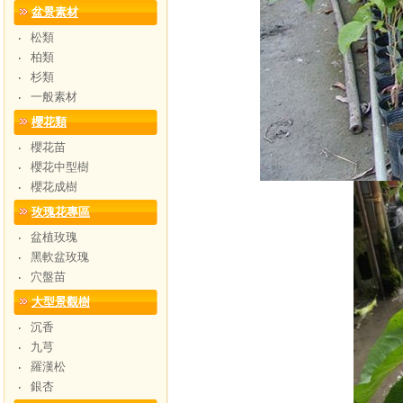
盆景素材
松類
‧
柏類
‧
杉類
‧
一般素材
‧
櫻花類
櫻花苗
‧
櫻花中型樹
‧
櫻花成樹
‧
玫瑰花專區
盆植玫瑰
‧
黑軟盆玫瑰
‧
穴盤苗
‧
大型景觀樹
沉香
‧
九芎
‧
羅漢松
‧
銀杏
‧