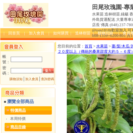
田尾玫瑰園-專
水果苗.造林樹苗.綠籬.
外島貨運配送.大量專車送達
店長˙傳真:(048) 237-780 
@tom1818(歡迎加入
| 回首頁
| 加入會員
| 如何購買
| 造林樹苗
| 植物目錄
| 會員
008-1359--0200-801 共
您目前的位置：
首頁
>
水果苗
>
棗/梨/木瓜/
２０度以上（傳統的桑果甜度大約５－６度
帳
號：
密
碼：
│
│
購物須知
加入會員
查詢密碼
瀏覽全部商品
■
特價商品
本周特價
‧
商品目錄