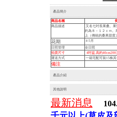
產品簡介
商品名稱
長果
商品描述
又名七吋長果桑。果
約為８－１２ｃｍ。
上（傳統的桑果甜度
4-5月
花期
日照管理
全日照
拍賣尺寸
4吋盆.高約40cm200
運送方式
一箱宅配可裝15株其
備注
產品介紹
其他說明
最新消息
104
千元以上(草皮及