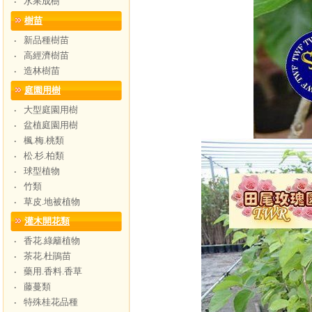
水果成樹
‧
樹苗
新品種樹苗
‧
高經濟樹苗
‧
造林樹苗
‧
庭園用樹
大型庭園用樹
‧
盆植庭園用樹
‧
楓.梅.桃類
‧
松.杉.柏類
‧
球型植物
‧
竹類
‧
草皮.地被植物
‧
灌木開花類
香花.綠籬植物
‧
茶花.杜鵑苗
‧
藥用.香料.香草
‧
藤蔓類
‧
特殊桂花品種
‧