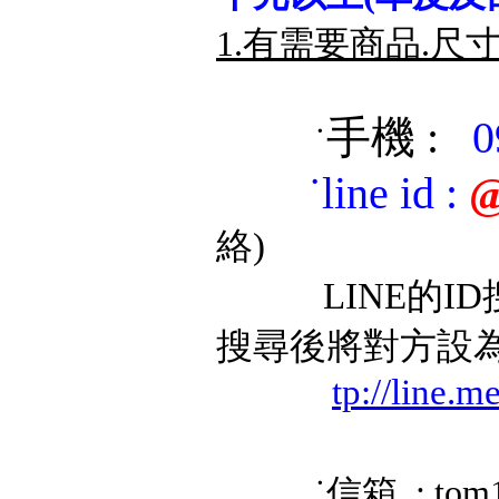
1.有需要商品.尺
手機 :
0
˙
˙
line id
:
@
絡)
LINE的ID搜
搜尋後將對方設
tp://line.
˙信箱 : tom