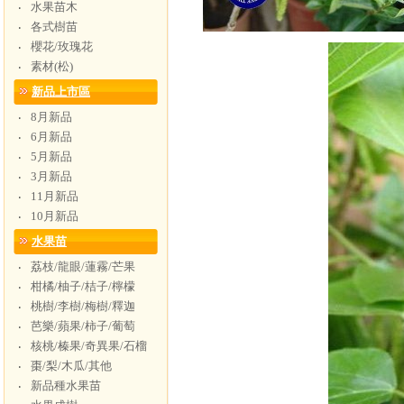
水果苗木
‧
各式樹苗
‧
櫻花/玫瑰花
‧
素材(松)
‧
新品上市區
8月新品
‧
6月新品
‧
5月新品
‧
3月新品
‧
11月新品
‧
10月新品
‧
水果苗
荔枝/龍眼/蓮霧/芒果
‧
柑橘/柚子/桔子/檸檬
‧
桃樹/李樹/梅樹/釋迦
‧
芭樂/蘋果/柿子/葡萄
‧
核桃/榛果/奇異果/石榴
‧
棗/梨/木瓜/其他
‧
新品種水果苗
‧