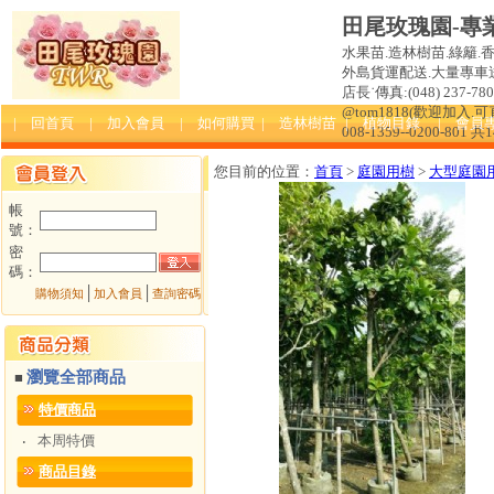
田尾玫瑰園-專
水果苗.造林樹苗.綠籬.
外島貨運配送.大量專車送達
店長˙傳真:(048) 237-780 
@tom1818(歡迎加入
| 回首頁
| 加入會員
| 如何購買
| 造林樹苗
| 植物目錄
| 會員
008-1359--0200-801 共
您目前的位置：
首頁
>
庭園用樹
>
大型庭園
帳
號：
密
碼：
│
│
購物須知
加入會員
查詢密碼
瀏覽全部商品
■
特價商品
本周特價
‧
商品目錄