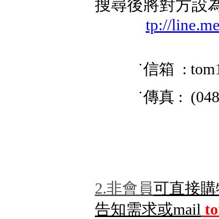
搜尋後將對方設
tp://line.
˙信箱 : tom
˙傳真 : (048) 
2.非會員
可直接購
告知需求或mail
t