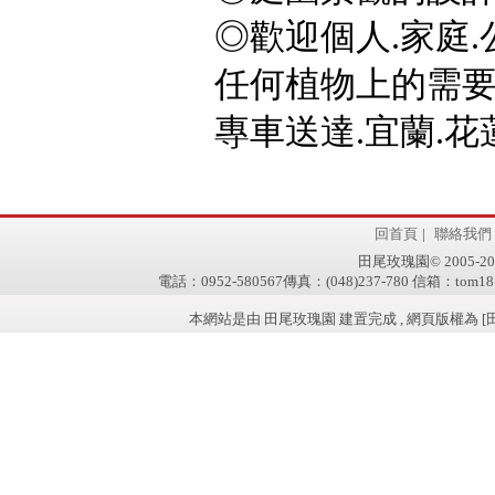
◎歡迎個人.家庭.
任何植物上的需要,
專車送達.宜蘭.花蓮
回首頁
|
聯絡我們
田尾玫瑰園© 2005-2011 w
電話：0952-580567傳真：(048)237-780 信箱：tom181
本網站是由 田尾玫瑰園 建置完成 , 網頁版權為