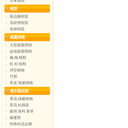
水果成樹
‧
樹苗
新品種樹苗
‧
高經濟樹苗
‧
造林樹苗
‧
庭園用樹
大型庭園用樹
‧
盆植庭園用樹
‧
楓.梅.桃類
‧
松.杉.柏類
‧
球型植物
‧
竹類
‧
草皮.地被植物
‧
灌木開花類
香花.綠籬植物
‧
茶花.杜鵑苗
‧
藥用.香料.香草
‧
藤蔓類
‧
特殊桂花品種
‧