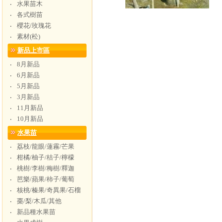
水果苗木
‧
各式樹苗
‧
櫻花/玫瑰花
‧
素材(松)
‧
新品上市區
8月新品
‧
6月新品
‧
5月新品
‧
3月新品
‧
11月新品
‧
10月新品
‧
水果苗
荔枝/龍眼/蓮霧/芒果
‧
柑橘/柚子/桔子/檸檬
‧
桃樹/李樹/梅樹/釋迦
‧
芭樂/蘋果/柿子/葡萄
‧
核桃/榛果/奇異果/石榴
‧
棗/梨/木瓜/其他
‧
新品種水果苗
‧