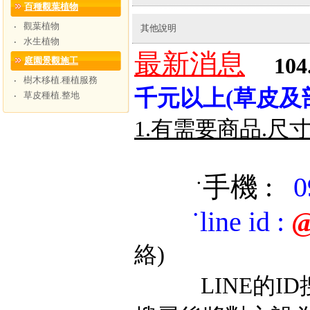
百種觀葉植物
觀葉植物
‧
其他說明
水生植物
‧
最新消息
104
庭園景觀施工
樹木移植.種植服務
‧
千元以上(草皮及
草皮種植.整地
‧
1.有需要商品.尺
手機 :
0
˙
˙
line id
:
@
絡)
LINE的ID搜