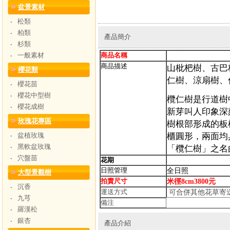
盆景素材
松類
‧
柏類
‧
產品簡介
杉類
‧
一般素材
商品名稱
大
‧
商品描述
山枇杷樹、古巴
櫻花類
仁樹、涼扇樹、
櫻花苗
‧
櫻花中型樹
‧
欖仁樹是行道樹
櫻花成樹
‧
新芽叫人印象深
玫瑰花專區
樹根部形成的板
盆植玫瑰
櫃圓形，兩面均
‧
黑軟盆玫瑰
‧
「欖仁樹」之名
穴盤苗
‧
花期
日照管理
全日照
大型景觀樹
拍賣尺寸
米徑8cm3800元
沉香
‧
運送方式
可合併其他花草寄
九芎
‧
備注
羅漢松
‧
銀杏
‧
產品介紹