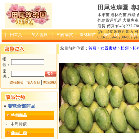
田尾玫瑰園-專
水果苗.造林樹苗.綠籬.
外島貨運配送.大量專車送達
店長˙傳真:(048) 237-780
@tom1818(歡迎加入
| 回首頁
| 加入會員
| 如何購買
| 造林樹苗
| 植物目錄
| 會員
008-1359--0200-801 
您目前的位置：
首頁
>
盆景素材
>
松類
>
松
帳
號：
密
碼：
│
│
購物須知
加入會員
查詢密碼
瀏覽全部商品
■
特價商品
本周特價
‧
商品目錄