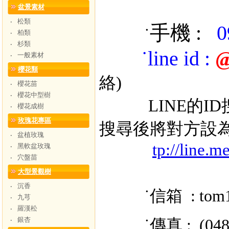
盆景素材
松類
‧
手機 :
0
˙
柏類
‧
杉類
‧
˙
line id
:
@
一般素材
‧
櫻花類
絡)
櫻花苗
‧
櫻花中型樹
‧
LINE的ID搜
櫻花成樹
‧
玫瑰花專區
搜尋後將對方設
盆植玫瑰
‧
tp://line.
黑軟盆玫瑰
‧
穴盤苗
‧
大型景觀樹
沉香
‧
˙信箱 : tom
九芎
‧
羅漢松
‧
銀杏
˙傳真 : (048) 
‧