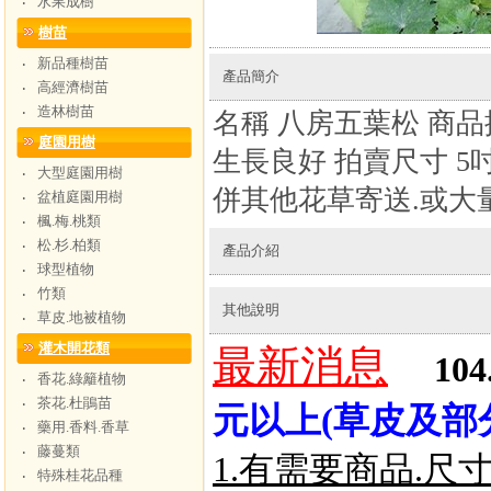
水果成樹
‧
樹苗
新品種樹苗
‧
產品簡介
高經濟樹苗
‧
造林樹苗
‧
名稱 八房五葉松 商
庭園用樹
生長良好 拍賣尺寸 5
大型庭園用樹
‧
併其他花草寄送.或大
盆植庭園用樹
‧
楓.梅.桃類
‧
松.杉.柏類
‧
產品介紹
球型植物
‧
竹類
‧
其他說明
草皮.地被植物
‧
灌木開花類
最新消息
104
香花.綠籬植物
‧
茶花.杜鵑苗
‧
元以上(草皮及部
藥用.香料.香草
‧
藤蔓類
‧
1.有需要商品.尺
特殊桂花品種
‧