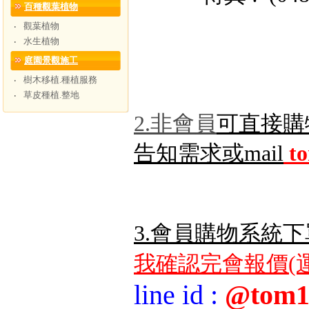
百種觀葉植物
觀葉植物
‧
水生植物
‧
庭園景觀施工
樹木移植.種植服務
‧
草皮種植.整地
‧
2.非會員
可直接購
告知需求或mail
t
3.會員購物系統下
我確認完會報價(運
line id
:
@tom1