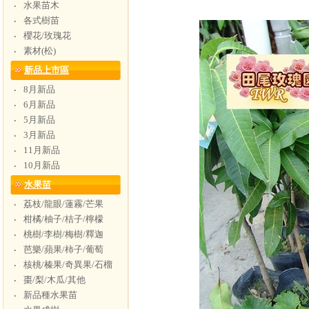
水果苗木
‧
各式樹苗
‧
櫻花/玫瑰花
‧
素材(松)
‧
新品上市區
8月新品
‧
6月新品
‧
5月新品
‧
3月新品
‧
11月新品
‧
10月新品
‧
水果苗
荔枝/龍眼/蓮霧/芒果
‧
柑橘/柚子/桔子/檸檬
‧
桃樹/李樹/梅樹/釋迦
‧
芭樂/蘋果/柿子/葡萄
‧
核桃/榛果/奇異果/石榴
‧
棗/梨/木瓜/其他
‧
新品種水果苗
‧