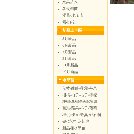
水果苗木
‧
各式樹苗
‧
櫻花/玫瑰花
‧
素材(松)
‧
新品上市區
8月新品
‧
6月新品
‧
5月新品
‧
3月新品
‧
11月新品
‧
10月新品
‧
水果苗
荔枝/龍眼/蓮霧/芒果
‧
柑橘/柚子/桔子/檸檬
‧
桃樹/李樹/梅樹/釋迦
‧
芭樂/蘋果/柿子/葡萄
‧
核桃/榛果/奇異果/石榴
‧
棗/梨/木瓜/其他
‧
新品種水果苗
‧