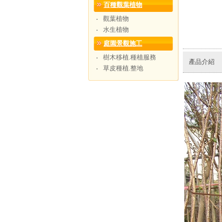
百種觀葉植物
觀葉植物
‧
水生植物
‧
庭園景觀施工
樹木移植.種植服務
‧
產品介紹
草皮種植.整地
‧