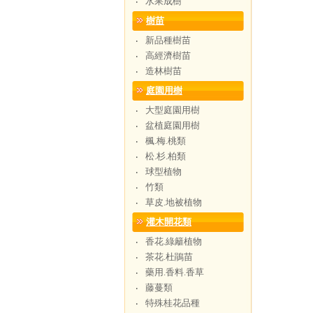
水果成樹
‧
樹苗
新品種樹苗
‧
高經濟樹苗
‧
造林樹苗
‧
庭園用樹
大型庭園用樹
‧
盆植庭園用樹
‧
楓.梅.桃類
‧
松.杉.柏類
‧
球型植物
‧
竹類
‧
草皮.地被植物
‧
灌木開花類
香花.綠籬植物
‧
茶花.杜鵑苗
‧
藥用.香料.香草
‧
藤蔓類
‧
特殊桂花品種
‧