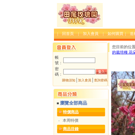
| 回首頁
| 加入會員
| 如何購買
| 
您目前的位
的栽培種.花
帳
號：
密
碼：
│
│
購物須知
加入會員
查詢密碼
瀏覽全部商品
■
特價商品
本周特價
‧
商品目錄