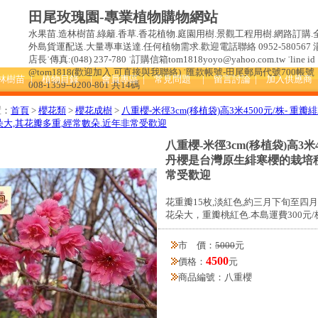
田尾玫瑰園-專業植物購物網站
水果苗.造林樹苗.綠籬.香草.香花植物.庭園用樹.景觀工程用樹.網路訂購.
外島貨運配送.大量專車送達.任何植物需求.歡迎電話聯絡 0952-580567 
店長˙傳真:(048) 237-780 ˙訂購信箱tom1818yoyo@yahoo.com.tw ˙line id 
@tom1818(歡迎加入.可直接與我聯絡) ˙匯款帳號-田尾郵局代號700帳號
造林樹苗
| 植物目錄
| 會員專區
| 常見問題
| 留言討論
| 加入供應商
008-1359--0200-801 共14碼
置：
首頁
>
櫻花類
>
櫻花成樹
>
八重櫻-米徑3cm(移植袋)高3米4500元/株-
朵大,其花瓣多重,經常數朵.近年非常受歡迎
八重櫻-米徑3cm(移植袋)高3米
丹櫻是台灣原生緋寒櫻的栽培種
常受歡迎
花重瓣15枚,淡紅色,約三月下旬至四
花朵大，重瓣桃紅色.本島運費300元/
市 價：
5000
元
4500
價格：
元
商品編號：八重櫻