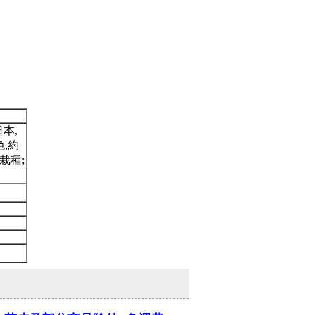
本,
,約
栽種;