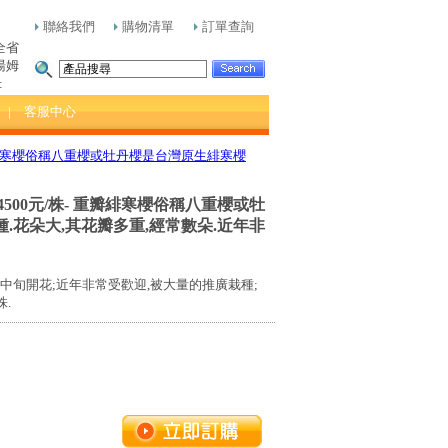
聯絡我們
購物清單
訂單查詢
全省
湯姆
:
| 客服中心
 重瓣緋寒櫻俗稱八重櫻或牡丹櫻是台灣原生緋寒櫻
4500元/株- 重瓣緋寒櫻俗稱八重櫻或牡
.花朵大,其花瓣多重,經常數朵.近年非
月中旬開花;近年非常受歡迎,被大量的推廣栽種;
株.