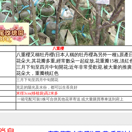
八重櫻
八重櫻又稱牡丹櫻(日本人稱的牡丹櫻為另外一種),原產日
花朵大,其花瓣多重,經常數朵一起綻放,花重瓣15枚,淡紅色
三月下旬至四月中旬開花;近年非常受歡迎,被大量的推廣
花朵大，重瓣桃紅色
三月下旬至四月中旬開花
充足的陽光及水份，都可以生長良好
米徑3cm(移植袋)高2米多
一箱宅配可裝1株可合併其他花草寄送.或大量購買專車送到府上