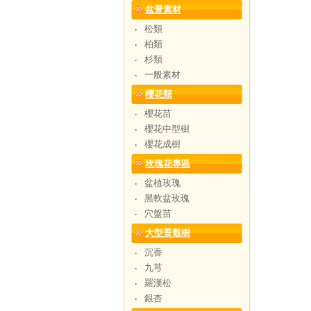
盆景素材
松類
‧
柏類
‧
杉類
‧
一般素材
‧
櫻花類
櫻花苗
‧
櫻花中型樹
‧
櫻花成樹
‧
玫瑰花專區
盆植玫瑰
‧
黑軟盆玫瑰
‧
穴盤苗
‧
大型景觀樹
沉香
‧
九芎
‧
羅漢松
‧
銀杏
‧