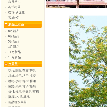
水果苗木
‧
各式樹苗
‧
櫻花/玫瑰花
‧
素材(松)
‧
新品上市區
8月新品
‧
6月新品
‧
5月新品
‧
3月新品
‧
11月新品
‧
10月新品
‧
水果苗
荔枝/龍眼/蓮霧/芒果
‧
柑橘/柚子/桔子/檸檬
‧
桃樹/李樹/梅樹/釋迦
‧
芭樂/蘋果/柿子/葡萄
‧
核桃/榛果/奇異果/石榴
‧
棗/梨/木瓜/其他
‧
新品種水果苗
‧