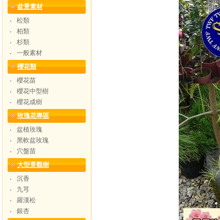
盆景素材
松類
‧
柏類
‧
杉類
‧
一般素材
‧
櫻花類
櫻花苗
‧
櫻花中型樹
‧
櫻花成樹
‧
玫瑰花專區
盆植玫瑰
‧
黑軟盆玫瑰
‧
穴盤苗
‧
大型景觀樹
沉香
‧
九芎
‧
羅漢松
‧
銀杏
‧