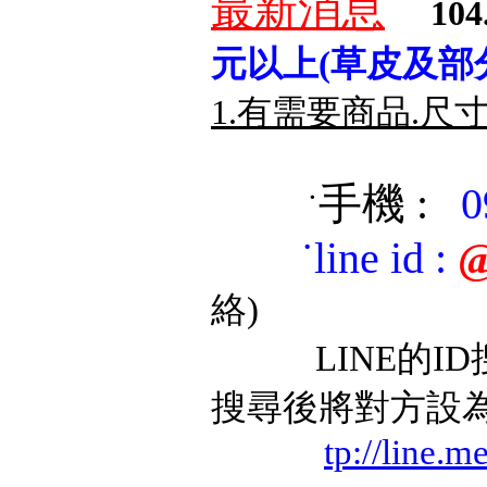
最新消息
104
元以上(草皮及部
1.有需要商品.尺
手機 :
0
˙
˙
line id
:
@
絡)
LINE的ID搜
搜尋後將對方設
tp://line.