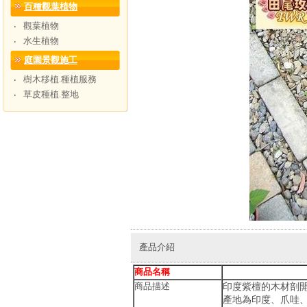
百種觀葉植物
觀葉植物
‧
水生植物
‧
庭園景觀施工
樹木移植.種植服務
‧
草皮種植.整地
‧
產品介紹
商品名稱
商品描述
印度紫檀的木材剖
產地為印度、爪哇