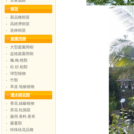
水果成樹
‧
樹苗
新品種樹苗
‧
高經濟樹苗
‧
造林樹苗
‧
庭園用樹
大型庭園用樹
‧
盆植庭園用樹
‧
楓.梅.桃類
‧
松.杉.柏類
‧
球型植物
‧
竹類
‧
草皮.地被植物
‧
灌木開花類
香花.綠籬植物
‧
茶花.杜鵑苗
‧
藥用.香料.香草
‧
藤蔓類
‧
特殊桂花品種
‧