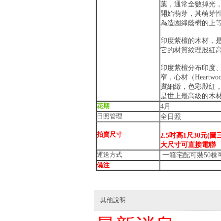
葉，通常全數掉光
開始萌芽，其萌芽
為造園綠蔭樹的上
印度紫檀的木材，
它的材質紋理殷紅
印度紫檀分布印度、
窄，心材（Heartw
實細緻，色彩殷紅
是世上最高級的木
花期
4月
日照管理
全日照
拍賣尺寸
2.5吋高1尺30元(圖
大尺寸可直接電聯
運送方式
一箱宅配可裝50株
備注
其他說明