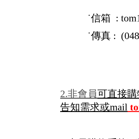
˙信箱 : tom
˙傳真 : (048) 
2.非會員
可直接購
告知需求或mail
t