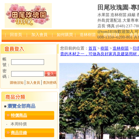
田尾玫瑰園-專
水果苗.造林樹苗.綠籬.
外島貨運配送.大量專車送達
店長˙傳真:(048) 237-780
@tom1818(歡迎加入
| 回首頁
| 加入會員
| 如何購買
| 造林樹苗
| 植物目錄
| 會員
008-1359--0200-801 
您目前的位置：
首頁
>
樹苗
>
造林樹苗
>
印
貴的木材之一，可做為良好家具及建築用材
帳
號：
密
碼：
│
│
購物須知
加入會員
查詢密碼
瀏覽全部商品
■
特價商品
本周特價
‧
商品目錄