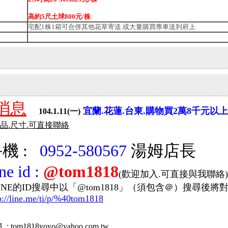
高約5尺土球800元/株
宅配1株1箱可合併其他花草寄送.或大量購買專車送到府上
消息
宜蘭.花蓮.台東.購物買2萬8千元以
104.1.11(一)
商品.尺寸.可直接聯絡
機 :
0952-580567
湯姆店長
ine id
:
@tom1818
(歡迎加入.可直接與我聯絡)
的ID搜尋中以「@tom1818」（須包含＠）搜尋後將
p://line.me/ti/p/%40tom1818
 : tom1818yoyo
@
yahoo
.com.tw