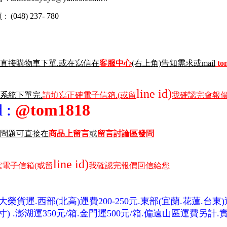
(048) 237- 780
直接購物車下單.或在寫信在
客服中心
(右上角)告知需求或mail
to
line id)
物系統下單完.
請填寫正確電子信箱.(或留
我確認完會報價
id
:
@tom1818
問題可直接在
商品上留言
或
留言討論區發問
line id)
電子信箱(
或留
我確認完報價回信給您
大榮貨運.西部(北高)運費200-250元.東部(宜蘭.花蓮.台東)運2
) .澎湖運350元/箱.金門運500元/箱.偏遠山區運費另