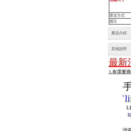
運送方式
備注
產品介紹
其他說明
最新
1.有需要
手
˙
˙
l
LINE
t
˙信箱