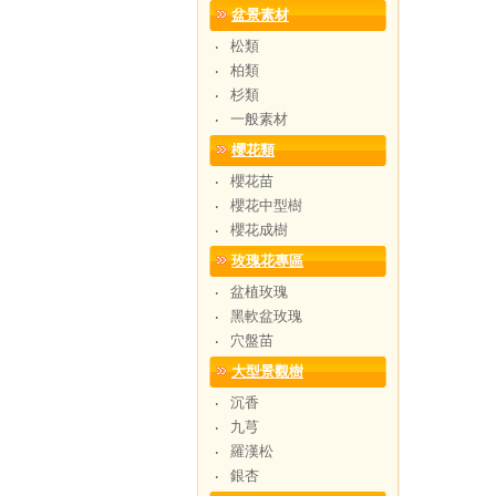
盆景素材
松類
‧
柏類
‧
杉類
‧
一般素材
‧
櫻花類
櫻花苗
‧
櫻花中型樹
‧
櫻花成樹
‧
玫瑰花專區
盆植玫瑰
‧
黑軟盆玫瑰
‧
穴盤苗
‧
大型景觀樹
沉香
‧
九芎
‧
羅漢松
‧
銀杏
‧