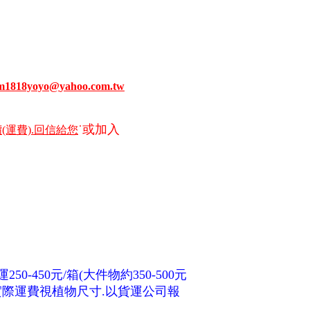
m1818yoyo
@
yahoo
.com.tw
˙或加入
(運費).回信給您
50-450元/箱(大件物約350-500元
計.實際運費視植物尺寸.以貨運公司報