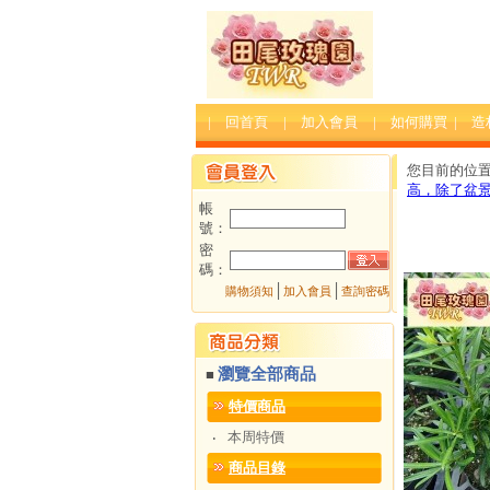
| 回首頁
| 加入會員
| 如何購買
| 
您目前的位
高，除了盆
帳
號：
密
碼：
│
│
購物須知
加入會員
查詢密碼
瀏覽全部商品
■
特價商品
本周特價
‧
商品目錄