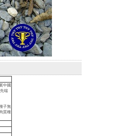
賓中國
，先端
種子無
肉質種