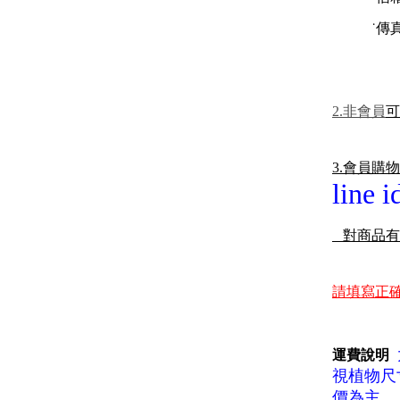
˙傳真 : 
2.非會員
可
3.會員購
line 
對商品有
請填寫正確
運費說明
視植物尺寸
價為主