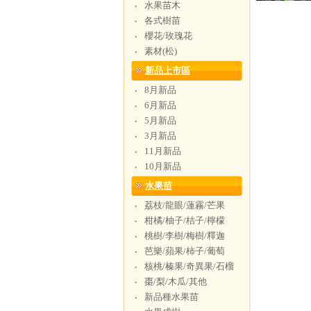
水果苗木
‧
各式樹苗
‧
櫻花/玫瑰花
‧
素材(松)
‧
新品上市區
8月新品
‧
6月新品
‧
5月新品
‧
3月新品
‧
11月新品
‧
10月新品
‧
水果苗
荔枝/龍眼/蓮霧/芒果
‧
柑橘/柚子/桔子/檸檬
‧
桃樹/李樹/梅樹/釋迦
‧
芭樂/蘋果/柿子/葡萄
‧
核桃/榛果/奇異果/石榴
‧
棗/梨/木瓜/其他
‧
新品種水果苗
‧