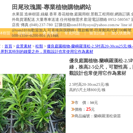
田尾玫瑰園-專業植物購物網站
水果苗.造林樹苗.綠籬.香草.香花植物.庭園用樹.景觀工程用樹.網路訂購.
外島貨運配送.大量專車送達.任何植物需求.歡迎電話聯絡 0952-580567 
店長˙傳真:(048) 237-780 ˙訂購信箱tom1818yoyo@yahoo.com.tw ˙line id 
@tom1818(歡迎加入.可直接與我聯絡) ˙匯款帳號-田尾郵局代號700帳號
造林樹苗
| 植物目錄
| 會員專區
| 常見問題
| 留言討論
| 加入供應商
008-1359--0200-801 共14碼
置：
首頁
>
盆景素材
>
松類
>
優良庭園植物-蘭嶼羅漢松-2.5吋高20-30cm25
景界對其特別的鍾愛之外，景觀設計也常使用它作為素材
優良庭園植物-蘭嶼羅漢松-2.5吋
綠，株高2-5公尺，可塑性高
觀設計也常使用它作為素材
2.5吋高20-30cm25元/株
高約5尺土球800元/株
市 價：
50
元
25
價格：
元
商品編號：蘭嶼羅漢松袋苗