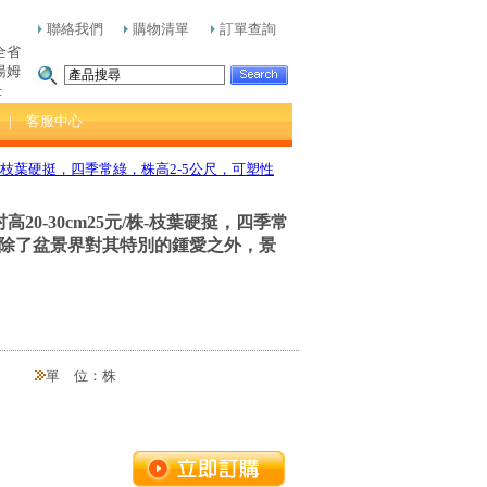
聯絡我們
購物清單
訂單查詢
全省
湯姆
:
| 客服中心
元/株-枝葉硬挺，四季常綠，株高2-5公尺，可塑性
高20-30cm25元/株-枝葉硬挺，四季常
，除了盆景界對其特別的鍾愛之外，景
單 位：株