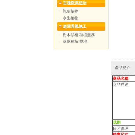
百種觀葉植物
觀葉植物
‧
水生植物
‧
庭園景觀施工
樹木移植.種植服務
‧
草皮種植.整地
‧
產品簡介
商品名稱
商品描述
花期
日照管理
拍賣尺寸