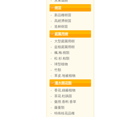
水果成樹
‧
樹苗
新品種樹苗
‧
高經濟樹苗
‧
造林樹苗
‧
庭園用樹
大型庭園用樹
‧
盆植庭園用樹
‧
楓.梅.桃類
‧
松.杉.柏類
‧
球型植物
‧
竹類
‧
草皮.地被植物
‧
灌木開花類
香花.綠籬植物
‧
茶花.杜鵑苗
‧
藥用.香料.香草
‧
藤蔓類
‧
特殊桂花品種
‧