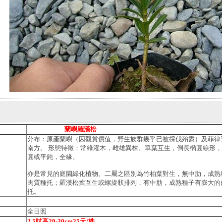
蘭嶼羅漢松
分布：原產蘭嶼（因觀賞價值，野生族群幾乎已被採伐殆盡）及菲律
南方。 形態特徵：常綠灌木，雌雄異株。單葉互生，倒長橢圓線形
圓或平鈍，全緣。
亦是常見的庭園綠化植物。二屬之區別為竹柏葉對生，無中肋，成熟
肉質種托；羅漢松葉互生或螺旋狀排列，有中肋，成熟種子有膨大的
托。
全日照
2.5吋高20-30cm25元/株