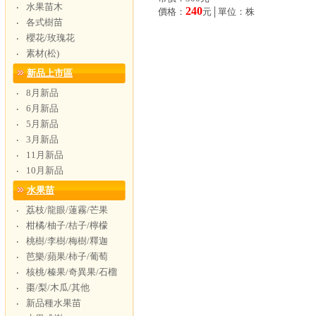
水果苗木
‧
240
價格：
元│單位：株
各式樹苗
‧
櫻花/玫瑰花
‧
素材(松)
‧
新品上市區
8月新品
‧
6月新品
‧
5月新品
‧
3月新品
‧
11月新品
‧
10月新品
‧
水果苗
荔枝/龍眼/蓮霧/芒果
‧
柑橘/柚子/桔子/檸檬
‧
桃樹/李樹/梅樹/釋迦
‧
芭樂/蘋果/柿子/葡萄
‧
核桃/榛果/奇異果/石榴
‧
棗/梨/木瓜/其他
‧
新品種水果苗
‧