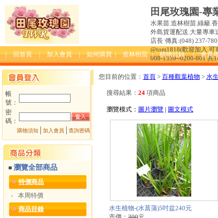
田尾玫瑰園-專
水果苗.造林樹苗.綠籬.
外島貨運配送.大量專車送達
店長˙傳真:(048) 237-780 
@tom1818(歡迎加入
| 回首頁
| 加入會員
| 如何購買
| 造林樹苗
| 植物目錄
| 會員
008-1359--0200-801 共
您目前的位置：
首頁
>
百種觀葉植物
>
水
搜尋結果：
24
項商品
帳
號：
瀏覽模式：
圖片瀏覽
|
圖文模式
密
碼：
│
│
購物須知
加入會員
查詢密碼
瀏覽全部商品
■
特價商品
本周特價
‧
水生植物-(水菖蒲)5吋盆240元
商品目錄
市價：
300
元