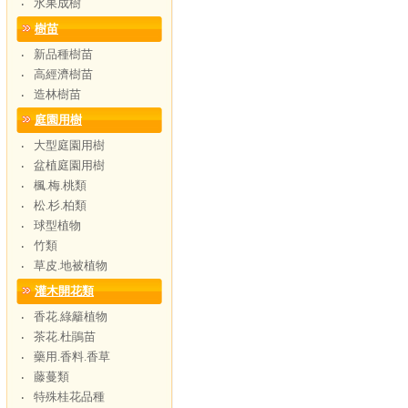
水果成樹
‧
樹苗
新品種樹苗
‧
高經濟樹苗
‧
造林樹苗
‧
庭園用樹
大型庭園用樹
‧
盆植庭園用樹
‧
楓.梅.桃類
‧
松.杉.柏類
‧
球型植物
‧
竹類
‧
草皮.地被植物
‧
灌木開花類
香花.綠籬植物
‧
茶花.杜鵑苗
‧
藥用.香料.香草
‧
藤蔓類
‧
特殊桂花品種
‧