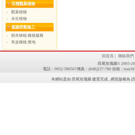
百種觀葉植物
觀葉植物
‧
水生植物
‧
庭園景觀施工
樹木移植.種植服務
‧
草皮種植.整地
‧
回首頁
|
聯絡我們
田尾玫瑰園© 2005-2011 w
電話：0952-580567傳真：(048)237-780 信箱：tom181
本網站是由 田尾玫瑰園 建置完成 , 網頁版權為