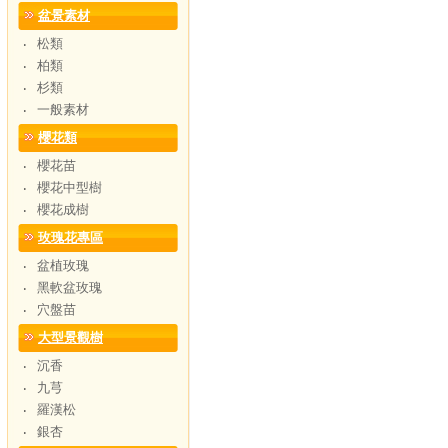
盆景素材
松類
‧
柏類
‧
杉類
‧
一般素材
‧
櫻花類
櫻花苗
‧
櫻花中型樹
‧
櫻花成樹
‧
玫瑰花專區
盆植玫瑰
‧
黑軟盆玫瑰
‧
穴盤苗
‧
大型景觀樹
沉香
‧
九芎
‧
羅漢松
‧
銀杏
‧