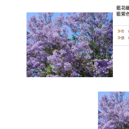
藍花楹
藍紫
市 
價 